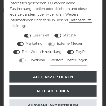
Interesses geschehen. Du kannst deine
Zustimmung erteilen oder ablehnen und diese
Das perfekte Zubehör für dich
jederzeit ändern oder widerrufen. Weitere
Informationen findest du in unserer
Daten­schutz­
-20%
-20%
erklärung
.
Essenziell
Statistik
Marketing
Externe Medien
DHL Wunschzustellung
PayPal
Funktional
Weitere Einstellungen
Eskadron Classic Sports
Eskadron Classic Sports
ALLE AKZEPTIEREN
26 Softshell Jewel
26 Fleece Jewel
Gamaschen
Bandagen
ALLE ABLEHNEN
statt 54,95 €
statt 39,95 €
43,96 € *
31,96 € *
AUSWAHL AKZEPTIEREN