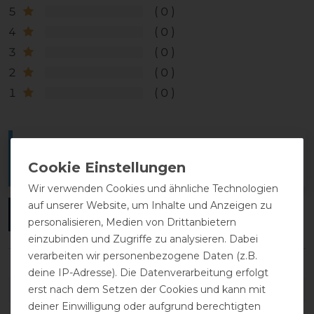
5
0
4
0
3
0
2
0
1
0
Melde dich an, um eine Kundenrezension zu
verfassen.
Wir verwenden Cookies und ähnliche Technologien
auf unserer Website, um Inhalte und Anzeigen zu
ANMELDEN
personalisieren, Medien von Drittanbietern
einzubinden und Zugriffe zu analysieren. Dabei
verarbeiten wir personenbezogene Daten (z.B.
deine IP-Adresse). Die Datenverarbeitung erfolgt
DETAILS ZUR PRODUKTSICHERHEIT
erst nach dem Setzen der Cookies und kann mit
deiner Einwilligung oder aufgrund berechtigten