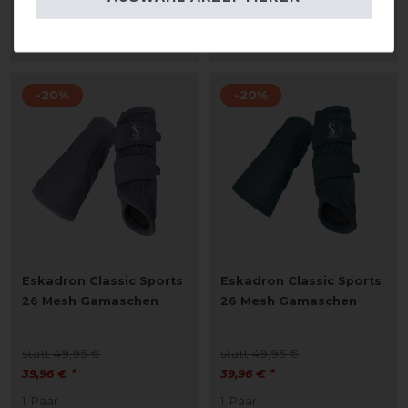
1
Paar
ARTIKEL MERKEN
ARTIKEL MERKEN
-20%
-20%
Eskadron Classic Sports
Eskadron Classic Sports
26 Mesh Gamaschen
26 Mesh Gamaschen
statt 49,95 €
statt 49,95 €
39,96 € *
39,96 € *
1
Paar
1
Paar