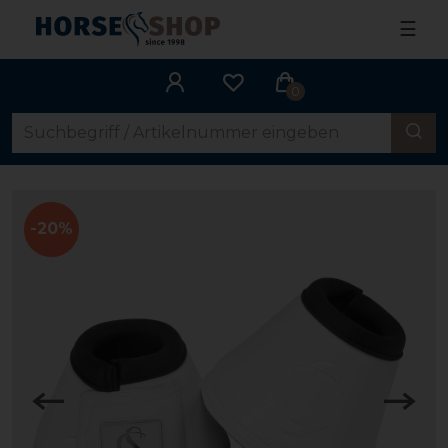
☰
0
-20%