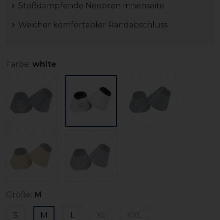
Stoßdämpfende Neopren Innenseite
Weicher komfortabler Randabschluss
Farbe:
white
Größe:
M
S
M
L
XL
XXL