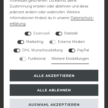
Interesses geschehen. Du kannst deine
Super Bug Collection
Zustimmung erteilen oder ablehnen und diese
statt 29,95 €
jederzeit ändern oder widerrufen. Weitere
statt 19,95 €
20,97 € *
Informationen findest du in unserer
Daten­schutz­
15,96 € *
erklärung
.
ARTIKEL MERKEN
ARTIKEL MERKEN
Essenziell
Statistik
Marketing
Externe Medien
DHL Wunschzustellung
PayPal
Funktional
Weitere Einstellungen
ALLE AKZEPTIEREN
ALLE ABLEHNEN
HKM
Fliegenschutzmaske
Splash
AUSWAHL AKZEPTIEREN