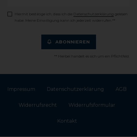
Honig
Hiermit bestätige ich, dass ich die
Daten­schutz­erklärung
gelesen
habe. Meine Einwilligung kann ich jederzeit widerrufen.**
ABONNIEREN
** Hierbei handelt es sich um ein Pflichtfeld.
Impressum
Daten­schutz­erklärung
AGB
Widerrufs­recht
Widerrufs­formular
Kontakt