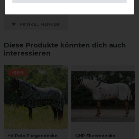
15,95 € *
ARTIKEL MERKEN
Diese Produkte könnten dich auch
interessieren
-30%
HV Polo Fliegendecke
QHP Ekzemdecke