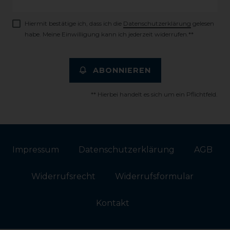
Honig
Hiermit bestätige ich, dass ich die
Daten­schutz­erklärung
gelesen
habe. Meine Einwilligung kann ich jederzeit widerrufen.**
ABONNIEREN
** Hierbei handelt es sich um ein Pflichtfeld.
Impressum
Daten­schutz­erklärung
AGB
Widerrufs­recht
Widerrufs­formular
Kontakt