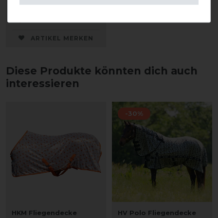
statt 29,95 €
20,97 € *
ARTIKEL MERKEN
Diese Produkte könnten dich auch
interessieren
-30%
HKM Fliegendecke
HV Polo Fliegendecke