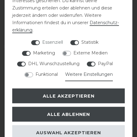
Interesses geschehen. Du kannst deine
Super Bug Collection
Splash
Zustimmung erteilen oder ablehnen und diese
jederzeit ändern oder widerrufen. Weitere
statt 19,95 €
15,95 € *
Informationen findest du in unserer
Daten­schutz­
15,96 € *
erklärung
.
ARTIKEL MERKEN
ARTIKEL MERKEN
Essenziell
Statistik
Marketing
Externe Medien
-30%
DHL Wunschzustellung
PayPal
Funktional
Weitere Einstellungen
ALLE AKZEPTIEREN
ALLE ABLEHNEN
HV Polo Fliegenmaske
HVPNena print
AUSWAHL AKZEPTIEREN