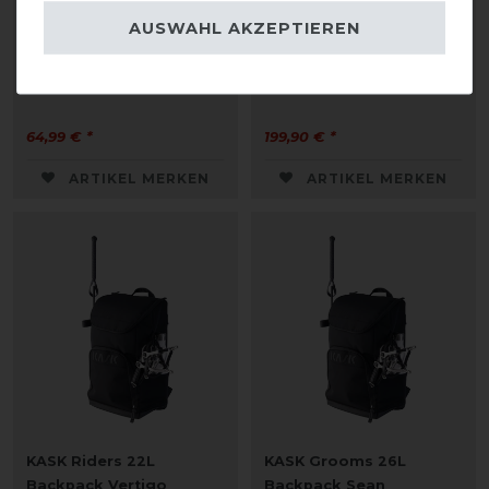
AUSWAHL AKZEPTIEREN
Kentucky Horsewear
KASK Riders 22L
Helmtasche
Backpack Vertigo
64,99 € *
199,90 € *
ARTIKEL MERKEN
ARTIKEL MERKEN
KASK Riders 22L
KASK Grooms 26L
Backpack Vertigo
Backpack Sean