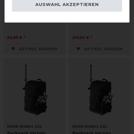
AUSWAHL AKZEPTIEREN
Kentucky Horsewear
KASK Grooms 26L
Helmtasche
Backpack Sean
64,99 € *
219,00 € *
ARTIKEL MERKEN
ARTIKEL MERKEN
KASK Riders 22L
KASK Riders 22L
Backpack Vertigo
Backpack Vertigo