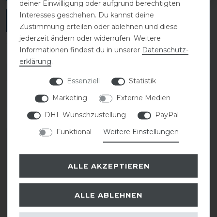
deiner Einwilligung oder aufgrund berechtigten
Interesses geschehen. Du kannst deine
ANMELDEN
Zustimmung erteilen oder ablehnen und diese
jederzeit ändern oder widerrufen. Weitere
Informationen findest du in unserer
Daten­schutz­
erklärung
.
DETAILS ZUR PRODUKTSICHERHEIT
Essenziell
Statistik
Marketing
Externe Medien
Das perfekte Zubehör für dich
DHL Wunschzustellung
PayPal
Funktional
Weitere Einstellungen
ALLE AKZEPTIEREN
ALLE ABLEHNEN