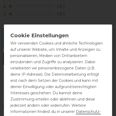
2
0
1
0
Melde dich an, um eine Kundenrezension zu
verfassen.
Wir verwenden Cookies und ähnliche Technologien
auf unserer Website, um Inhalte und Anzeigen zu
personalisieren, Medien von Drittanbietern
ANMELDEN
einzubinden und Zugriffe zu analysieren. Dabei
verarbeiten wir personenbezogene Daten (z.B.
deine IP-Adresse). Die Datenverarbeitung erfolgt
erst nach dem Setzen der Cookies und kann mit
DETAILS ZUR PRODUKTSICHERHEIT
deiner Einwilligung oder aufgrund berechtigten
Interesses geschehen. Du kannst deine
Zustimmung erteilen oder ablehnen und diese
jederzeit ändern oder widerrufen. Weitere
Das perfekte Zubehör für dich
Informationen findest du in unserer
Daten­schutz­