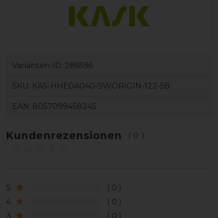
Varianten-ID:
286596
SKU:
KAS-HHE0A040-SWORIGIN-122-58
EAN:
8057099458245
Kundenrezensionen
(0)
5
0
4
0
3
0