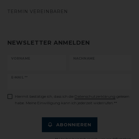
TERMIN VEREINBAREN
NEWSLETTER ANMELDEN
VORNAME
NACHNAME
Newsletter
E-MAIL **
Honig
Hiermit bestätige ich, dass ich die
Daten­schutz­erklärung
gelesen
habe. Meine Einwilligung kann ich jederzeit widerrufen.**
ABONNIEREN