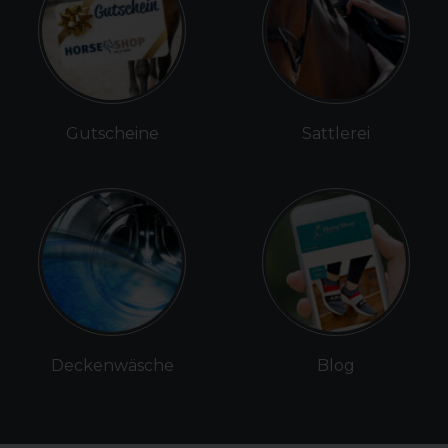
Gutscheine
Sattlerei
Deckenwäsche
Blog