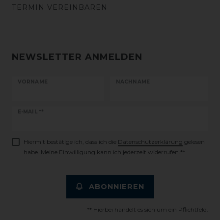
TERMIN VEREINBAREN
NEWSLETTER ANMELDEN
VORNAME
NACHNAME
Newsletter
E-MAIL **
Honig
Hiermit bestätige ich, dass ich die
Daten­schutz­erklärung
gelesen
habe. Meine Einwilligung kann ich jederzeit widerrufen.**
ABONNIEREN
** Hierbei handelt es sich um ein Pflichtfeld.