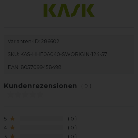
Varianten-ID:
286602
SKU:
KAS-HHE0A040-SWORIGIN-124-57
EAN:
8057099458498
Kundenrezensionen
(0)
5
0
4
0
3
0