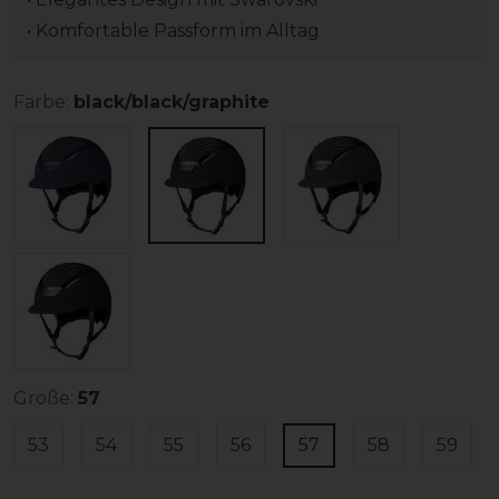
• Komfortable Passform im Alltag
Farbe:
black/black/graphite
Größe:
57
53
54
55
56
57
58
59