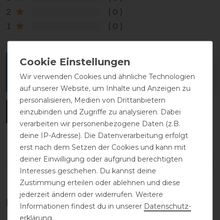
2
0
1
0
Melde dich an, um eine Kundenrezension zu
Wir verwenden Cookies und ähnliche Technologien
verfassen.
auf unserer Website, um Inhalte und Anzeigen zu
personalisieren, Medien von Drittanbietern
ANMELDEN
einzubinden und Zugriffe zu analysieren. Dabei
verarbeiten wir personenbezogene Daten (z.B.
deine IP-Adresse). Die Datenverarbeitung erfolgt
erst nach dem Setzen der Cookies und kann mit
deiner Einwilligung oder aufgrund berechtigten
DETAILS ZUR PRODUKTSICHERHEIT
Interesses geschehen. Du kannst deine
Zustimmung erteilen oder ablehnen und diese
jederzeit ändern oder widerrufen. Weitere
Das perfekte Zubehör für dich
Informationen findest du in unserer
Daten­schutz­
erklärung
.