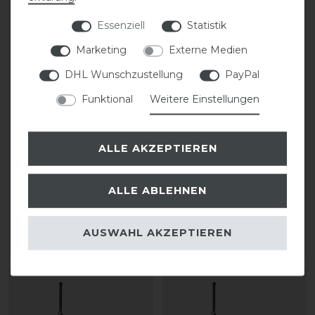
Essenziell
Statistik
Marketing
Externe Medien
DHL Wunschzustellung
PayPal
Funktional
Weitere Einstellungen
ALLE AKZEPTIEREN
KASK Riders 22L
Kentucky Horsewear
Backpack Vertigo
Helmtasche
ALLE ABLEHNEN
199,90 € *
64,99 € *
AUSWAHL AKZEPTIEREN
ARTIKEL MERKEN
ARTIKEL MERKEN