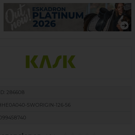
ID:
286608
HHE0A040-SWORIGIN-126-56
099458740