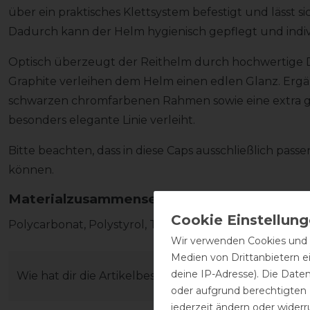
über ein praktisches Klettsystem befestigt und lässt 
Dadurch kann der Helm hygienisch gepflegt und indiv
Optisch überzeugt der Reithelm durch hochwertige Deta
Graphite verleihen dem Helm einen edlen Glanz. Ergä
schwarzen chromfarbenen Rahmen sowie eine extra 
besonders elegante Linie verleiht.
Bitte beachten, dass in diese Caps ausschließlich pa
können.
Materialzusammensetzung
Polycarbonat, Polystyrol, Textilfutter
Wir verwenden Cookies und ä
Medien von Drittanbietern e
deine IP-Adresse). Die Date
Wie hat dir die Artikelbeschreibung gefallen?
oder aufgrund berechtigten
jederzeit ändern oder widerr