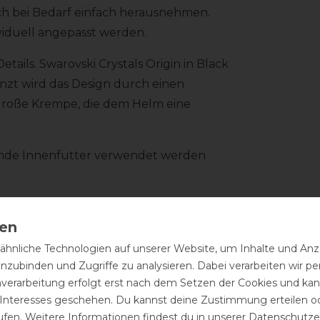
sich bei Bedarf einfach herausnehmen.
iduell angepasst werden.
ils. Swarovski Crystals Origin in Black
nzt wird das Design durch einen
große Krempe, die dem Helm eine
ssende Innenfutter verwendet werden
hnliche Technologien auf unserer Website, um Inhalte und Anze
inzubinden und Zugriffe zu analysieren. Dabei verarbeiten wir 
nverarbeitung erfolgt erst nach dem Setzen der Cookies und kann
 Interesses geschehen. Du kannst deine Zustimmung erteilen o
ufen. Weitere Informationen findest du in unserer
Daten­schutz­e