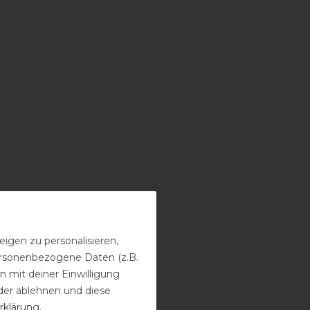
igen zu personalisieren,
personenbezogene Daten (z.B.
 mit deiner Einwilligung
der ablehnen und diese
rklärung
.