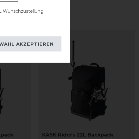
 Wunschzustellung
WAHL AKZEPTIEREN
kpack
KASK Riders 22L Backpack