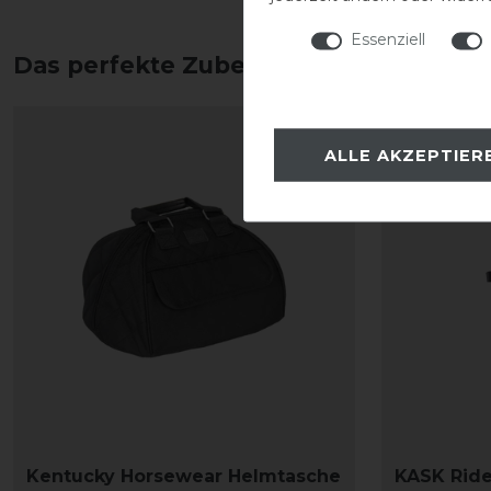
Essenziell
Das perfekte Zubehör für dich
ALLE AKZEPTIER
Kentucky Horsewear Helmtasche
KASK Ride