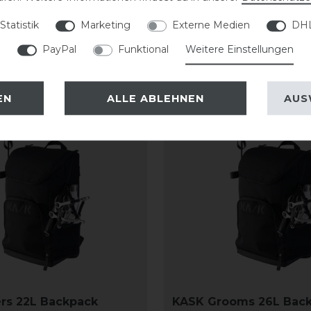
Statistik
Marketing
Externe Medien
DHL
PayPal
Funktional
Weitere Einstellungen
EN
ALLE ABLEHNEN
AUS
rs 22L Backpack
KASK Grooms 26L Bac