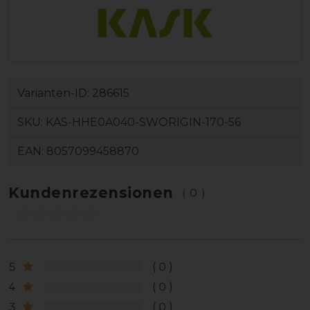
Varianten-ID:
286615
SKU:
KAS-HHE0A040-SWORIGIN-170-56
EAN:
8057099458870
Kundenrezensionen
(0)
5
0
4
0
3
0