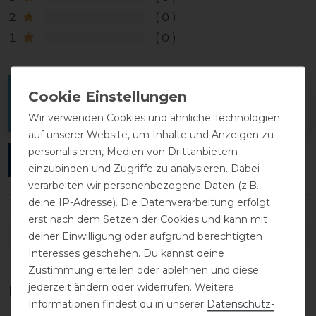
2
0
1
0
Melde dich an, um eine Kundenrezension zu
verfassen.
Wir verwenden Cookies und ähnliche Technologien
auf unserer Website, um Inhalte und Anzeigen zu
personalisieren, Medien von Drittanbietern
ANMELDEN
einzubinden und Zugriffe zu analysieren. Dabei
verarbeiten wir personenbezogene Daten (z.B.
deine IP-Adresse). Die Datenverarbeitung erfolgt
erst nach dem Setzen der Cookies und kann mit
DETAILS ZUR PRODUKTSICHERHEIT
deiner Einwilligung oder aufgrund berechtigten
Interesses geschehen. Du kannst deine
Zustimmung erteilen oder ablehnen und diese
jederzeit ändern oder widerrufen. Weitere
Das perfekte Zubehör für dich
Informationen findest du in unserer
Daten­schutz­