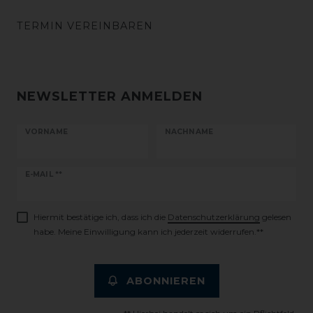
TERMIN VEREINBAREN
NEWSLETTER ANMELDEN
VORNAME
NACHNAME
Newsletter
E-MAIL **
Honig
Hiermit bestätige ich, dass ich die
Daten­schutz­erklärung
gelesen
habe. Meine Einwilligung kann ich jederzeit widerrufen.**
ABONNIEREN