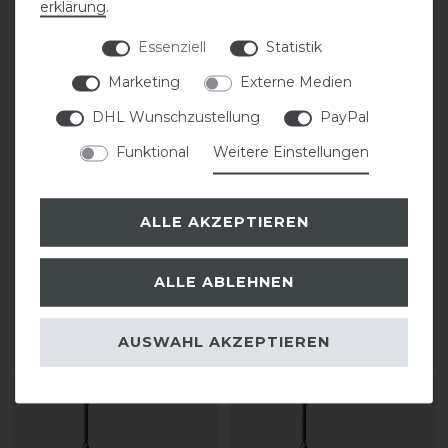
erklärung
.
Essenziell
Statistik
Marketing
Externe Medien
DHL Wunschzustellung
PayPal
Funktional
Weitere Einstellungen
ALLE AKZEPTIEREN
KASK Riders 22L
Kentucky Horsewear
Backpack Vertigo
Helmtasche
ALLE ABLEHNEN
199,90 € *
64,99 € *
AUSWAHL AKZEPTIEREN
ARTIKEL MERKEN
ARTIKEL MERKEN