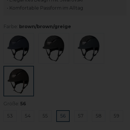
• Komfortable Passform im Alltag
Farbe:
brown/brown/greige
Größe:
56
53
54
55
56
57
58
59