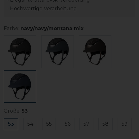
• Hochwertige Verarbeitung
Farbe:
navy/navy/montana mix
Größe:
53
53
54
55
56
57
58
59