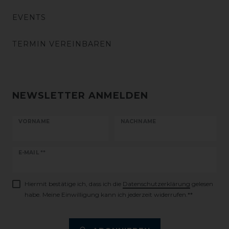
EVENTS
TERMIN VEREINBAREN
NEWSLETTER ANMELDEN
VORNAME
NACHNAME
Newsletter
E-MAIL **
Honig
Hiermit bestätige ich, dass ich die
Daten­schutz­erklärung
gelesen
habe. Meine Einwilligung kann ich jederzeit widerrufen.**