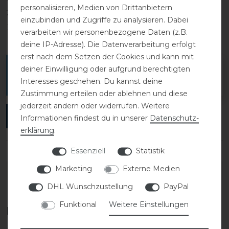
personalisieren, Medien von Drittanbietern
2
0
einzubinden und Zugriffe zu analysieren. Dabei
1
0
verarbeiten wir personenbezogene Daten (z.B.
deine IP-Adresse). Die Datenverarbeitung erfolgt
erst nach dem Setzen der Cookies und kann mit
Melde dich an, um eine Kundenrezension zu
deiner Einwilligung oder aufgrund berechtigten
Interesses geschehen. Du kannst deine
verfassen.
Zustimmung erteilen oder ablehnen und diese
jederzeit ändern oder widerrufen. Weitere
ANMELDEN
Informationen findest du in unserer
Daten­schutz­
erklärung
.
Essenziell
Statistik
Marketing
Externe Medien
DETAILS ZUR PRODUKTSICHERHEIT
DHL Wunschzustellung
PayPal
Funktional
Weitere Einstellungen
Das perfekte Zubehör für dich