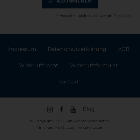
ABONNIEREN
** Hierbei handelt es sich um ein Pflichtfeld.
Impressum
Daten­schutz­erklärung
AGB
Widerrufs­recht
Widerrufs­formular
Kontakt
Blog
© Copyright 2026 | Alle Rechte vorbehalten.
* inkl. ges. MwSt. zzgl.
Versandkosten