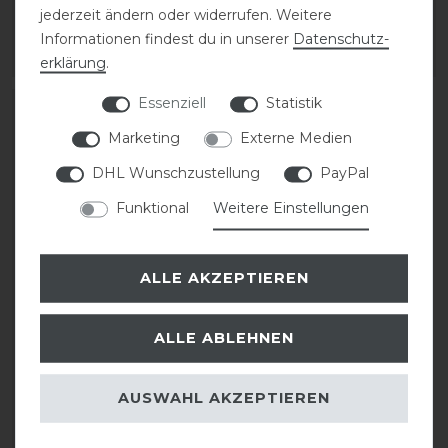
jederzeit ändern oder widerrufen. Weitere
199,90 € *
219,00 € *
Informationen findest du in unserer
Daten­schutz­
ARTIKEL MERKEN
ARTIKEL MERKEN
erklärung
.
Essenziell
Statistik
Marketing
Externe Medien
DHL Wunschzustellung
PayPal
Funktional
Weitere Einstellungen
ALLE AKZEPTIEREN
KASK Riders 22L
ALLE ABLEHNEN
Backpack Vertigo
AUSWAHL AKZEPTIEREN
199,90 € *
ARTIKEL MERKEN