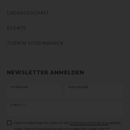
LADENGESCHÄFT
EVENTS
TERMIN VEREINBAREN
NEWSLETTER ANMELDEN
VORNAME
NACHNAME
Newsletter
E-MAIL **
Honig
Hiermit bestätige ich, dass ich die
Daten­schutz­erklärung
gelesen
habe. Meine Einwilligung kann ich jederzeit widerrufen.**