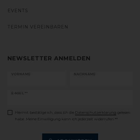
EVENTS
TERMIN VEREINBAREN
NEWSLETTER ANMELDEN
VORNAME
NACHNAME
Newsletter
E-MAIL **
Honig
Hiermit bestätige ich, dass ich die
Daten­schutz­erklärung
gelesen
habe. Meine Einwilligung kann ich jederzeit widerrufen.**