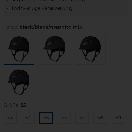
• Hochwertige Verarbeitung
Farbe:
black/black/graphite mix
Größe:
55
53
54
55
56
57
58
59