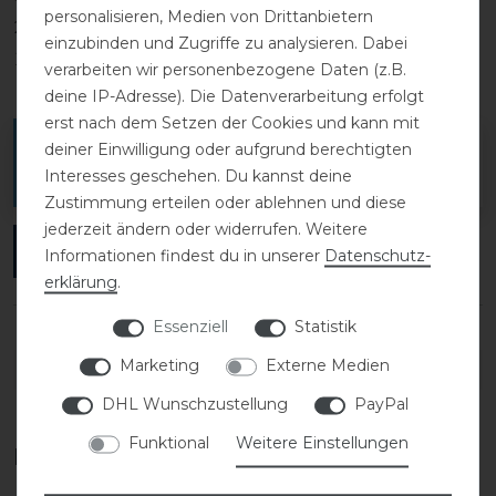
personalisieren, Medien von Drittanbietern
2
0
einzubinden und Zugriffe zu analysieren. Dabei
1
0
verarbeiten wir personenbezogene Daten (z.B.
deine IP-Adresse). Die Datenverarbeitung erfolgt
erst nach dem Setzen der Cookies und kann mit
Melde dich an, um eine Kundenrezension zu
deiner Einwilligung oder aufgrund berechtigten
Interesses geschehen. Du kannst deine
verfassen.
Zustimmung erteilen oder ablehnen und diese
jederzeit ändern oder widerrufen. Weitere
ANMELDEN
Informationen findest du in unserer
Daten­schutz­
erklärung
.
Essenziell
Statistik
Marketing
Externe Medien
DETAILS ZUR PRODUKTSICHERHEIT
DHL Wunschzustellung
PayPal
Funktional
Weitere Einstellungen
Das perfekte Zubehör für dich