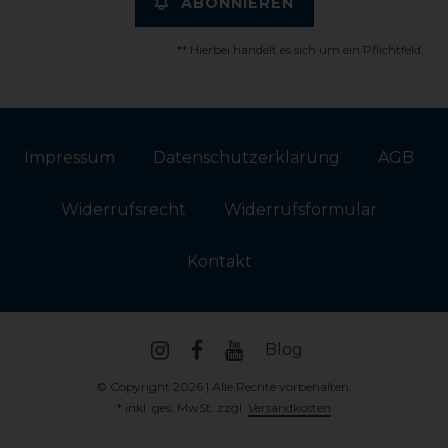
ABONNIEREN
** Hierbei handelt es sich um ein Pflichtfeld.
Impressum
Daten­schutz­erklärung
AGB
Widerrufs­recht
Widerrufs­formular
Kontakt
Blog
© Copyright 2026 | Alle Rechte vorbehalten.
* inkl. ges. MwSt. zzgl.
Versandkosten