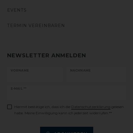
EVENTS
TERMIN VEREINBAREN
NEWSLETTER ANMELDEN
VORNAME
NACHNAME
Newsletter
E-MAIL **
Honig
Hiermit bestätige ich, dass ich die
Daten­schutz­erklärung
gelesen
habe. Meine Einwilligung kann ich jederzeit widerrufen.**