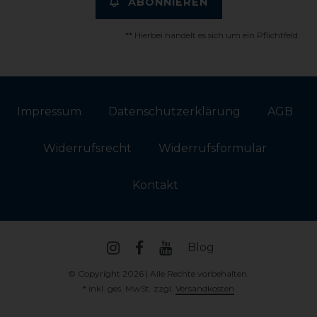
ABONNIEREN
** Hierbei handelt es sich um ein Pflichtfeld.
Impressum
Daten­schutz­erklärung
AGB
Widerrufs­recht
Widerrufs­formular
Kontakt
Blog
© Copyright 2026 | Alle Rechte vorbehalten.
* inkl. ges. MwSt. zzgl.
Versandkosten