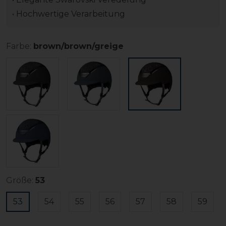
• Hochwertige Verarbeitung
Farbe:
brown/brown/greige
Größe:
53
53
54
55
56
57
58
59