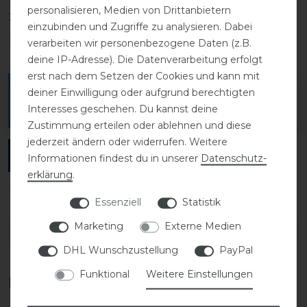
personalisieren, Medien von Drittanbietern
2
0
einzubinden und Zugriffe zu analysieren. Dabei
1
0
verarbeiten wir personenbezogene Daten (z.B.
deine IP-Adresse). Die Datenverarbeitung erfolgt
erst nach dem Setzen der Cookies und kann mit
Melde dich an, um eine Kundenrezension zu
deiner Einwilligung oder aufgrund berechtigten
Interesses geschehen. Du kannst deine
verfassen.
Zustimmung erteilen oder ablehnen und diese
jederzeit ändern oder widerrufen. Weitere
ANMELDEN
Informationen findest du in unserer
Daten­schutz­
erklärung
.
Essenziell
Statistik
Marketing
Externe Medien
DETAILS ZUR PRODUKTSICHERHEIT
DHL Wunschzustellung
PayPal
Funktional
Weitere Einstellungen
Das perfekte Zubehör für dich