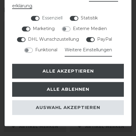
erklärung
.
Das perfekte Zubehör für dich
Essenziell
Statistik
Marketing
Externe Medien
DHL Wunschzustellung
PayPal
Funktional
Weitere Einstellungen
ALLE AKZEPTIEREN
ALLE ABLEHNEN
KASK Riders 22L
Kentucky Horsewear
Backpack Vertigo
Helmtasche
AUSWAHL AKZEPTIEREN
199,90 € *
64,99 € *
ARTIKEL MERKEN
ARTIKEL MERKEN