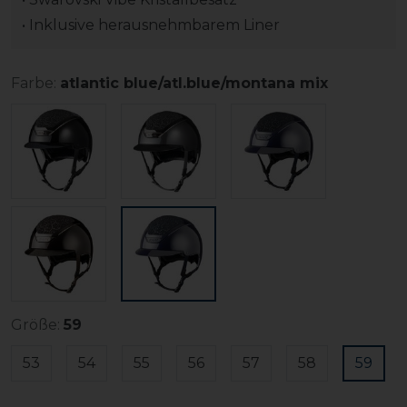
• Inklusive herausnehmbarem Liner
Farbe:
atlantic blue/atl.blue/montana mix
Größe:
59
53
54
55
56
57
58
59