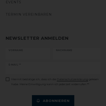
EVENTS
TERMIN VEREINBAREN
NEWSLETTER ANMELDEN
VORNAME
NACHNAME
Newsletter
E-MAIL **
Honig
Hiermit bestätige ich, dass ich die
Daten­schutz­erklärung
gelesen
habe. Meine Einwilligung kann ich jederzeit widerrufen.**
ABONNIEREN