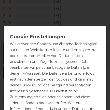
5
0
4
0
3
0
2
0
1
0
Wir verwenden Cookies und ähnliche Technologien
Melde dich an, um eine Kundenrezension zu
auf unserer Website, um Inhalte und Anzeigen zu
personalisieren, Medien von Drittanbietern
verfassen.
einzubinden und Zugriffe zu analysieren. Dabei
verarbeiten wir personenbezogene Daten (z.B.
ANMELDEN
deine IP-Adresse). Die Datenverarbeitung erfolgt
erst nach dem Setzen der Cookies und kann mit
deiner Einwilligung oder aufgrund berechtigten
Interesses geschehen. Du kannst deine
Zustimmung erteilen oder ablehnen und diese
DETAILS ZUR PRODUKTSICHERHEIT
jederzeit ändern oder widerrufen. Weitere
Informationen findest du in unserer
Daten­schutz­