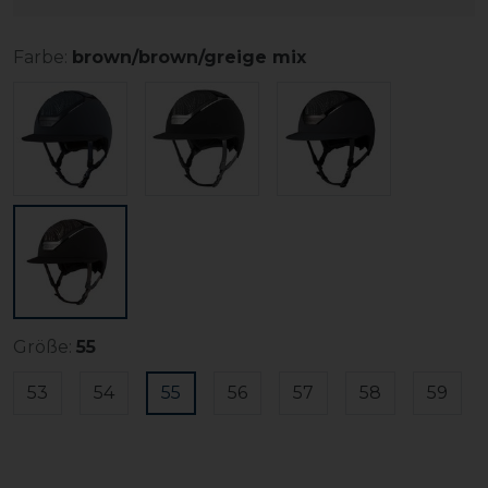
Farbe:
brown/brown/greige mix
Größe:
55
53
54
55
56
57
58
59