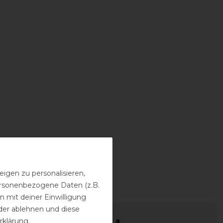
igen zu personalisieren,
personenbezogene Daten (z.B.
 mit deiner Einwilligung
der ablehnen und diese
rklärung
.