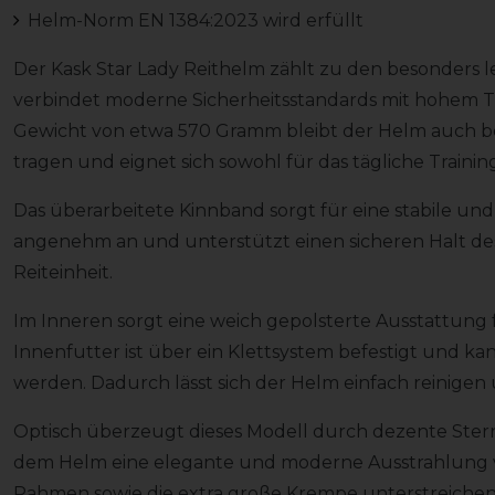
Helm-Norm EN 1384:2023 wird erfüllt
Der Kask Star Lady Reithelm zählt zu den besonders 
verbindet moderne Sicherheitsstandards mit hohem T
Gewicht von etwa 570 Gramm bleibt der Helm auch b
tragen und eignet sich sowohl für das tägliche Trainin
Das überarbeitete Kinnband sorgt für eine stabile und
angenehm an und unterstützt einen sicheren Halt d
Reiteinheit.
Im Inneren sorgt eine weich gepolsterte Ausstattung
Innenfutter ist über ein Klettsystem befestigt und
werden. Dadurch lässt sich der Helm einfach reinigen 
Optisch überzeugt dieses Modell durch dezente Sterna
dem Helm eine elegante und moderne Ausstrahlung v
Rahmen sowie die extra große Krempe unterstreichen