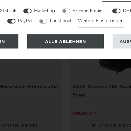
Statistik
Marketing
Externe Medien
DHL
PayPal
Funktional
Weitere Einstellungen
EN
ALLE ABLEHNEN
AUS
 Horsewear Helmtasche
KASK Grooms 26L Bac
Sean
219,00 € *
ARTIKEL MERKEN
ARTIKEL MER