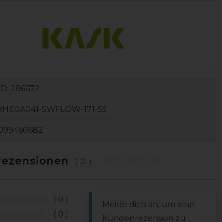
ID:
286672
HHE0A041-SWFLOW-171-55
099460682
ezensionen
(0)
0
Melde dich an, um eine
0
Kundenrezension zu