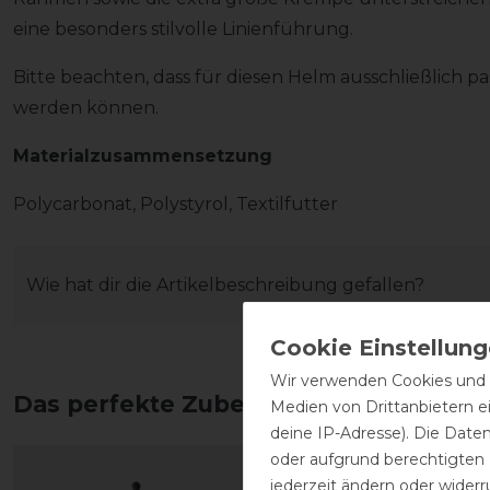
eine besonders stilvolle Linienführung.
Bitte beachten, dass für diesen Helm ausschließlich 
werden können.
Materialzusammensetzung
Polycarbonat, Polystyrol, Textilfutter
Wie hat dir die Artikelbeschreibung gefallen?
Wir verwenden Cookies und ä
Das perfekte Zubehör für dich
Medien von Drittanbietern e
deine IP-Adresse). Die Date
oder aufgrund berechtigten
jederzeit ändern oder widerr