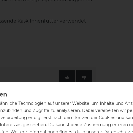
passende Kask Innenfutter verwendet
hnliche Technologien auf unserer Website, um Inhalte und Anze
inzubinden und Zugriffe zu analysieren. Dabei verarbeiten wir 
nverarbeitung erfolgt erst nach dem Setzen der Cookies und kann
 Interesses geschehen. Du kannst deine Zustimmung erteilen o
ufen. Weitere Informationen findest du in unserer
Daten­schutz­e