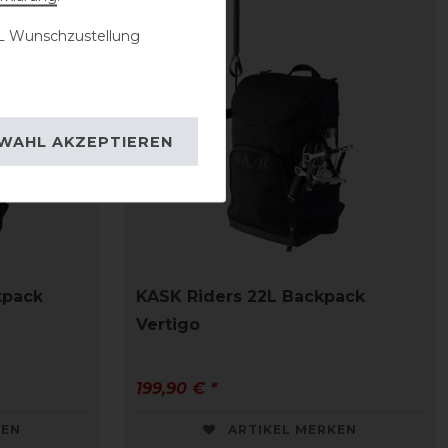
 Wunschzustellung
WAHL AKZEPTIEREN
kpack
KASK Riders 22L Backpack
Vertigo
199,90 € *
KEN
ARTIKEL MERKEN