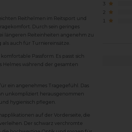
3
2
leichten Reithelmen im Reitsport und
1
ragekomfort. Durch sein geringes
ei längeren Reiteinheiten angenehm zu
g als auch für Turniereinsätze.
 komfortable Passform. Es passt sich
es Helmes während der gesamten
 für ein angenehmes Tragegefühl. Das
 kann unkompliziert herausgenommen
und hygienisch pflegen.
pplikationen auf der Vorderseite, die
erleihen. Der schwarz verchromte
 die hochwertige Optik und sorgen für