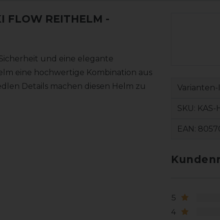
I FLOW REITHELM
-
icherheit und eine elegante
thelm eine hochwertige Kombination aus
 edlen Details machen diesen Helm zu
Varianten-
SKU:
KAS-
EAN:
8057
Kundenr
5
4