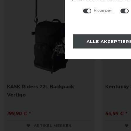
Essenziell
ALLE AKZEPTIER
KASK Riders 22L Backpack
Kentucky
Vertigo
199,90 € *
64,99 € *
ARTIKEL MERKEN