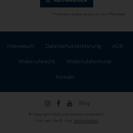
ABONNIEREN
** Hierbei handelt es sich um ein Pflichtfeld.
Impressum
Daten­schutz­erklärung
AGB
Widerrufs­recht
Widerrufs­formular
Kontakt
Blog
© Copyright 2026 | Alle Rechte vorbehalten.
* inkl. ges. MwSt. zzgl.
Versandkosten