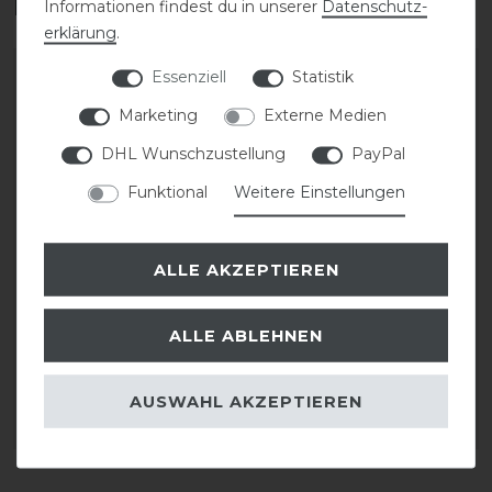
Das perfekte Zubehör für dich
Informationen findest du in unserer
Daten­schutz­
erklärung
.
Essenziell
Statistik
Marketing
Externe Medien
DHL Wunschzustellung
PayPal
Funktional
Weitere Einstellungen
ALLE AKZEPTIEREN
KASK Helmrucksack
KASK Grooms 26L
Backpack Sean
ALLE ABLEHNEN
35,00 € *
219,00 € *
AUSWAHL AKZEPTIEREN
ARTIKEL MERKEN
ARTIKEL MERKEN