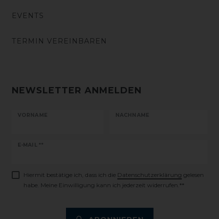
EVENTS
TERMIN VEREINBAREN
NEWSLETTER ANMELDEN
VORNAME
NACHNAME
Newsletter
E-MAIL **
Honig
Hiermit bestätige ich, dass ich die
Daten­schutz­erklärung
gelesen
habe. Meine Einwilligung kann ich jederzeit widerrufen.**