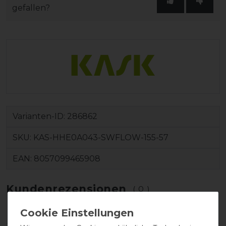
gefallen?
Varianten-ID:
286862
SKU:
KAS-HHE0A043-SWFLOW-155-57
EAN:
8057099465908
Kundenrezensionen
(0)