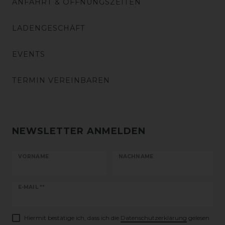
ANFAHRT & ÖFFNUNGSZEITEN
LADENGESCHÄFT
EVENTS
TERMIN VEREINBAREN
NEWSLETTER ANMELDEN
VORNAME
NACHNAME
Newsletter
E-MAIL **
Honig
Hiermit bestätige ich, dass ich die
Daten­schutz­erklärung
gelesen