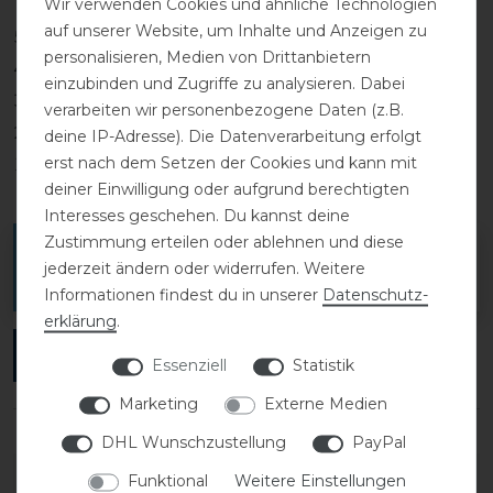
Wir verwenden Cookies und ähnliche Technologien
auf unserer Website, um Inhalte und Anzeigen zu
5
0
personalisieren, Medien von Drittanbietern
4
0
einzubinden und Zugriffe zu analysieren. Dabei
3
0
verarbeiten wir personenbezogene Daten (z.B.
2
0
deine IP-Adresse). Die Datenverarbeitung erfolgt
erst nach dem Setzen der Cookies und kann mit
1
0
deiner Einwilligung oder aufgrund berechtigten
Interesses geschehen. Du kannst deine
Zustimmung erteilen oder ablehnen und diese
Melde dich an, um eine Kundenrezension zu
jederzeit ändern oder widerrufen. Weitere
verfassen.
Informationen findest du in unserer
Daten­schutz­
erklärung
.
ANMELDEN
Essenziell
Statistik
Marketing
Externe Medien
DHL Wunschzustellung
PayPal
DETAILS ZUR PRODUKTSICHERHEIT
Funktional
Weitere Einstellungen