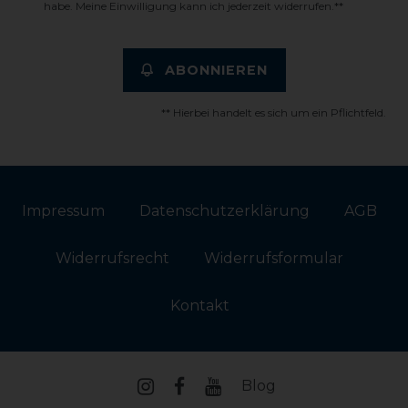
habe. Meine Einwilligung kann ich jederzeit widerrufen.**
ABONNIEREN
** Hierbei handelt es sich um ein Pflichtfeld.
Impressum
Daten­schutz­erklärung
AGB
Widerrufs­recht
Widerrufs­formular
Kontakt
Blog