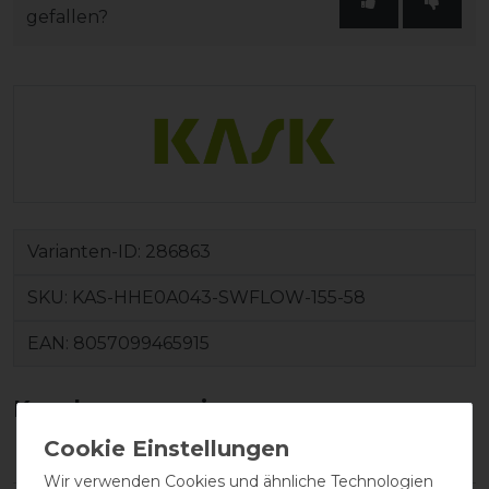
gefallen?
Varianten-ID:
286863
SKU:
KAS-HHE0A043-SWFLOW-155-58
EAN:
8057099465915
Kundenrezensionen
(0)
Wir verwenden Cookies und ähnliche Technologien