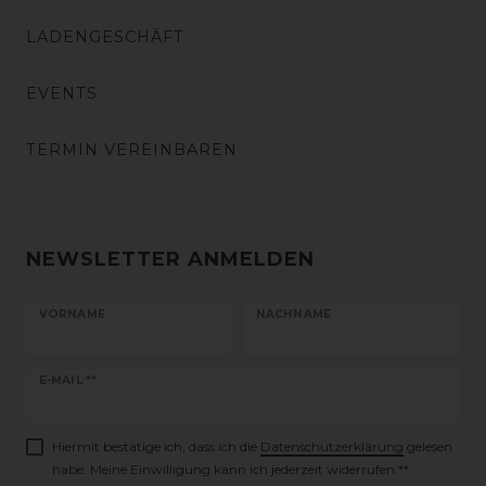
LADENGESCHÄFT
EVENTS
TERMIN VEREINBAREN
NEWSLETTER ANMELDEN
VORNAME
NACHNAME
Newsletter
E-MAIL **
Honig
Hiermit bestätige ich, dass ich die
Daten­schutz­erklärung
gelesen
habe. Meine Einwilligung kann ich jederzeit widerrufen.**