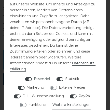
auf unserer Website, um Inhalte und Anzeigen zu
5
0
personalisieren, Medien von Drittanbietern
4
0
einzubinden und Zugriffe zu analysieren. Dabei
verarbeiten wir personenbezogene Daten (z.B.
3
0
deine IP-Adresse). Die Datenverarbeitung erfolgt
2
0
erst nach dem Setzen der Cookies und kann mit
1
0
deiner Einwilligung oder aufgrund berechtigten
Interesses geschehen. Du kannst deine
Zustimmung erteilen oder ablehnen und diese
Melde dich an, um eine Kundenrezension zu
jederzeit ändern oder widerrufen. Weitere
verfassen.
Informationen findest du in unserer
Daten­schutz­
erklärung
.
Essenziell
Statistik
ANMELDEN
Marketing
Externe Medien
DHL Wunschzustellung
PayPal
Funktional
Weitere Einstellungen
DETAILS ZUR PRODUKTSICHERHEIT