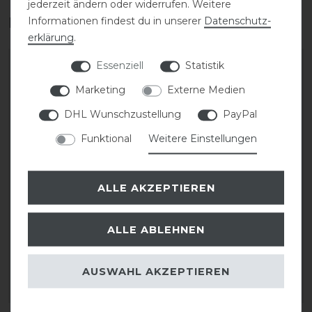
jederzeit ändern oder widerrufen. Weitere
Das perfekte Zubehör für dich
Informationen findest du in unserer
Daten­schutz­
erklärung
.
Essenziell
Statistik
Marketing
Externe Medien
DHL Wunschzustellung
PayPal
Funktional
Weitere Einstellungen
ALLE AKZEPTIEREN
KASK Helmrucksack
KASK Grooms 26L
Backpack Sean
ALLE ABLEHNEN
35,00 € *
219,00 € *
AUSWAHL AKZEPTIEREN
ARTIKEL MERKEN
ARTIKEL MERKEN