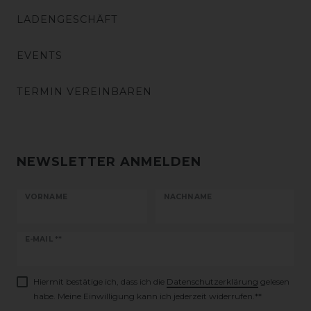
LADENGESCHÄFT
EVENTS
TERMIN VEREINBAREN
NEWSLETTER ANMELDEN
VORNAME
NACHNAME
Newsletter
E-MAIL **
Honig
Hiermit bestätige ich, dass ich die
Daten­schutz­erklärung
gelesen
habe. Meine Einwilligung kann ich jederzeit widerrufen.**