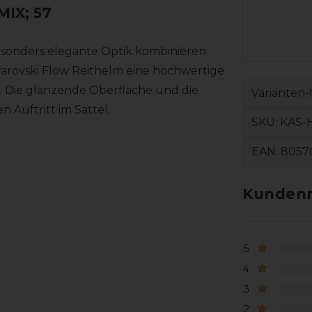
IX; 57
esonders elegante Optik kombinieren
warovski Flow Reithelm eine hochwertige
 Die glänzende Oberfläche und die
Varianten-
n Auftritt im Sattel.
SKU:
KAS-
EAN:
8057
Kundenr
5
4
3
2