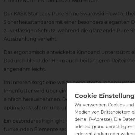
Helm-Norm EN 1384:2023 wird erfüllt
Der KASK Star Lady Pure Shine Swarovski Flow Reith
Sicherheitsstandards mit einer besonders eleganten O
zuverlässigen Schutz, während die glänzende Pure S
Ausstrahlung verleiht.
Das ergonomisch entwickelte Kinnband unterstützt ei
Dadurch bleibt der Helm auch bei längeren Reiteinhei
angenehm leicht.
Im Inneren sorgt eine weich gepolsterte Innenaussta
Innenfutter wird über ein praktisches Klettsystem bef
einfach herausnehmen. Der im Lieferumfang enthaltene
Wir verwenden Cookies und ä
optimale Passform und unterstützt eine hygienische
Medien von Drittanbietern e
deine IP-Adresse). Die Date
Ein besonderes Highlight ist die Swarovski Flow Krista
oder aufgrund berechtigten
funkelnden Elemente setzen einen eleganten Akzent
jederzeit ändern oder widerr