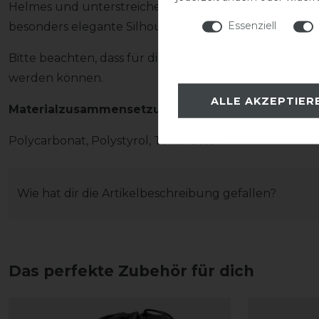
Helmes und unterstreichen die hochwertige Verarbeitu
Essenziell
besonders elegante Silhouette und rundet das stilvol
Bitte beachten, dass für diesen Helm ausschließlich
werden können.
ALLE AKZEPTIER
Materialzusammensetzung
Polycarbonat, Polystyrol, Textilfutter
Wie hat dir die Artikelbeschreibung gefallen?
Das perfekte Zubehör für dich