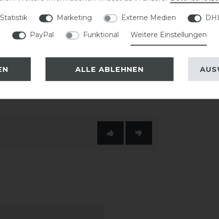
ng. Das breite Schild sorgt für eine
Statistik
Marketing
Externe Medien
DHL
le Gesamtbild ab.
PayPal
Funktional
Weitere Einstellungen
 passende KASK Innenfutter verwendet
EN
ALLE ABLEHNEN
AUS