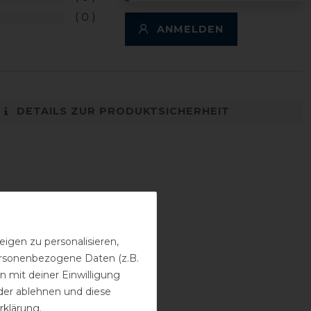
0
ANMELDEN
DETAILS ZUR PRODUKTSICHERHEIT
igen zu personalisieren,
personenbezogene Daten (z.B.
 mit deiner Einwilligung
der ablehnen und diese
rklärung
.