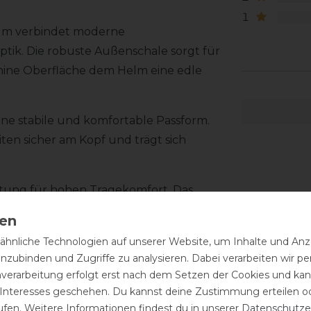
1
elm verbindet moderne
ptik. Die robuste Außenschale sorgt für
hine Oberfläche dem Helm eine edle
ne stabile und komfortable Passform.
ten sicher am Kopf und trägt sich
ttung für hohen Tragekomfort. Das
estigt und lässt sich zum Reinigen
 KASK Liner sorgt zusätzlich für eine
hnliche Technologien auf unserer Website, um Inhalte und Anze
 Nutzung.
inzubinden und Zugriffe zu analysieren. Dabei verarbeiten wir 
nverarbeitung erfolgt erst nach dem Setzen der Cookies und kann
llverzierung im Frontbereich. Die
 Interesses geschehen. Du kannst deine Zustimmung erteilen o
 auf der glänzenden Oberfläche des
ufen. Weitere Informationen findest du in unserer
Daten­schutz­e