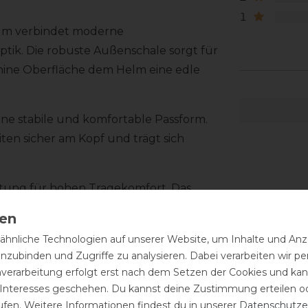
1
elm verbindet moderne
ptik. Die robuste Außenschale sorgt für
hine Oberfläche dem Helm eine edle
ne stabile und komfortable Passform.
ten sicher am Kopf und trägt sich
ttung für hohen Tragekomfort. Das
estigt und lässt sich zum Reinigen
 KASK Liner sorgt zusätzlich für eine
hnliche Technologien auf unserer Website, um Inhalte und Anze
 Nutzung.
inzubinden und Zugriffe zu analysieren. Dabei verarbeiten wir 
nverarbeitung erfolgt erst nach dem Setzen der Cookies und kann
llverzierung im Frontbereich. Die
 Interesses geschehen. Du kannst deine Zustimmung erteilen o
 auf der glänzenden Oberfläche des
ufen. Weitere Informationen findest du in unserer
Daten­schutz­e