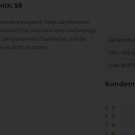
IX; 59
esonders elegante Optik kombinieren
warovski Flow Reithelm eine hochwertige
 Die glänzende Oberfläche und die
Varianten-
n Auftritt im Sattel.
SKU:
KAS-
EAN:
8057
Kundenr
5
4
3
2