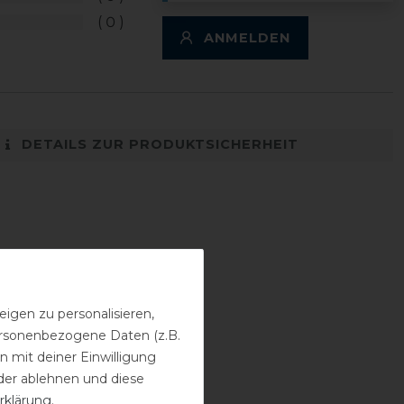
0
ANMELDEN
DETAILS ZUR PRODUKTSICHERHEIT
igen zu personalisieren,
personenbezogene Daten (z.B.
 mit deiner Einwilligung
der ablehnen und diese
rklärung
.