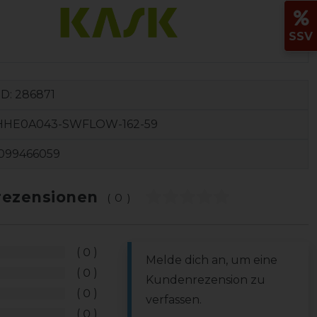
SSV
ID:
286871
HHE0A043-SWFLOW-162-59
099466059
ezensionen
(0)
0
Melde dich an, um eine
0
Kundenrezension zu
0
verfassen.
0