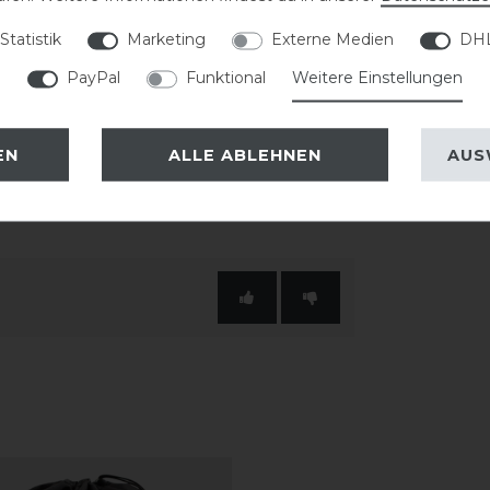
ng. Das breite Schild sorgt für eine
Statistik
Marketing
Externe Medien
DHL
le Gesamtbild ab.
PayPal
Funktional
Weitere Einstellungen
 passende KASK Innenfutter verwendet
EN
ALLE ABLEHNEN
AUS