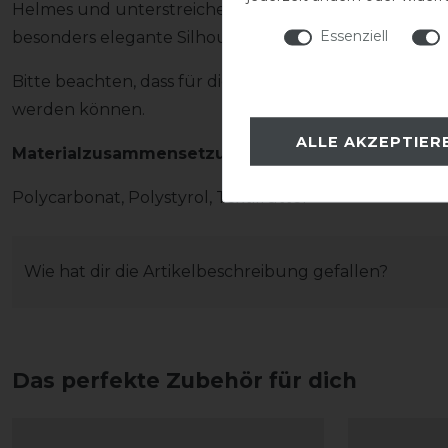
Helmes und unterstreichen die hochwertige Verarbeitu
Essenziell
besonders elegante Silhouette und rundet das stilvol
Bitte beachten, dass für diesen Helm ausschließlich
werden können.
ALLE AKZEPTIER
Materialzusammensetzung
Polycarbonat, Polystyrol, Textilfutter
Wie hat dir die Artikelbeschreibung gefallen?
Das perfekte Zubehör für dich