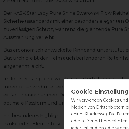
Helm-Norm EN 1384:2023 wird erfüllt
Der KASK Star Lady Pure Shine Swarovski Flow Reith
Sicherheitsstandards mit einer besonders eleganten O
zuverlässigen Schutz, während die glänzende Pure S
Ausstrahlung verleiht.
Das ergonomisch entwickelte Kinnband unterstützt ei
Dadurch bleibt der Helm auch bei längeren Reiteinhei
angenehm leicht.
Im Inneren sorgt eine weich gepolsterte Innenaussta
Innenfutter wird über ein praktisches Klettsystem bef
einfach herausnehmen. Der im Lieferumfang enthaltene
Wir verwenden Cookies und ä
optimale Passform und unterstützt eine hygienische
Medien von Drittanbietern e
deine IP-Adresse). Die Date
Ein besonderes Highlight ist die Swarovski Flow Krista
oder aufgrund berechtigten
funkelnden Elemente setzen einen eleganten Akzent
jederzeit ändern oder widerr