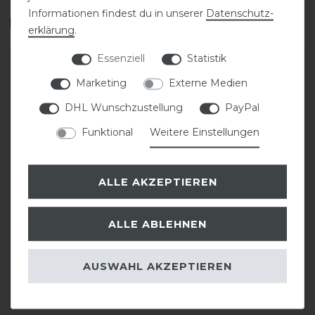
Informationen findest du in unserer
Daten­schutz­
Das perfekte Zubehör für dich
erklärung
.
Essenziell
Statistik
Marketing
Externe Medien
DHL Wunschzustellung
PayPal
Funktional
Weitere Einstellungen
ALLE AKZEPTIEREN
KASK Grooms 26L
KASK Helmrucksack
ALLE ABLEHNEN
Backpack Sean
35,00 € *
AUSWAHL AKZEPTIEREN
219,00 € *
ARTIKEL MERKEN
ARTIKEL MERKEN