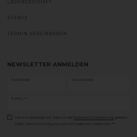
LADENGESCHÄFT
EVENTS
TERMIN VEREINBAREN
NEWSLETTER ANMELDEN
VORNAME
NACHNAME
Newsletter
E-MAIL **
Honig
Hiermit bestätige ich, dass ich die
Daten­schutz­erklärung
gelesen
habe. Meine Einwilligung kann ich jederzeit widerrufen.**