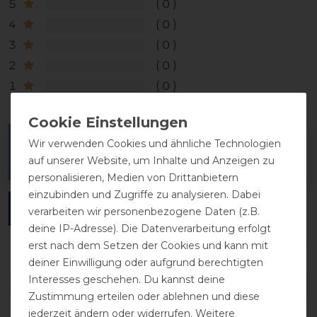
5
0
4
0
3
0
2
0
1
0
Melde dich an, um eine Kundenrezension zu
Wir verwenden Cookies und ähnliche Technologien
auf unserer Website, um Inhalte und Anzeigen zu
verfassen.
personalisieren, Medien von Drittanbietern
einzubinden und Zugriffe zu analysieren. Dabei
ANMELDEN
verarbeiten wir personenbezogene Daten (z.B.
deine IP-Adresse). Die Datenverarbeitung erfolgt
erst nach dem Setzen der Cookies und kann mit
deiner Einwilligung oder aufgrund berechtigten
Interesses geschehen. Du kannst deine
DETAILS ZUR PRODUKTSICHERHEIT
Zustimmung erteilen oder ablehnen und diese
jederzeit ändern oder widerrufen. Weitere