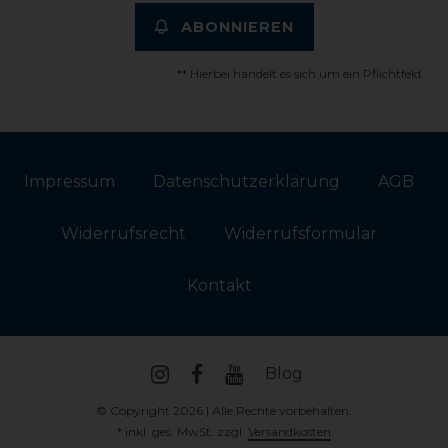
ABONNIEREN
** Hierbei handelt es sich um ein Pflichtfeld.
Impressum
Daten­schutz­erklärung
AGB
Widerrufs­recht
Widerrufs­formular
Kontakt
Blog
© Copyright 2026 | Alle Rechte vorbehalten.
* inkl. ges. MwSt. zzgl.
Versandkosten