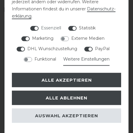
jederzeit ändern oder widerrufen. Weitere
Das perfekte Zubehör für dich
Informationen findest du in unserer
Daten­schutz­
erklärung
.
Essenziell
Statistik
Marketing
Externe Medien
DHL Wunschzustellung
PayPal
Funktional
Weitere Einstellungen
ALLE AKZEPTIEREN
KASK Helmrucksack
KASK Grooms 26L
Backpack Sean
ALLE ABLEHNEN
35,00 € *
219,00 € *
AUSWAHL AKZEPTIEREN
ARTIKEL MERKEN
ARTIKEL MERKEN