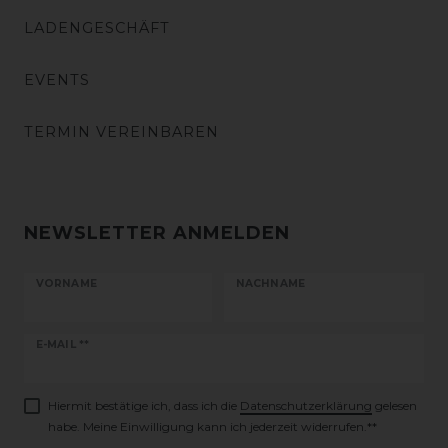
LADENGESCHÄFT
EVENTS
TERMIN VEREINBAREN
NEWSLETTER ANMELDEN
VORNAME
NACHNAME
Newsletter
E-MAIL **
Honig
Hiermit bestätige ich, dass ich die
Daten­schutz­erklärung
gelesen
habe. Meine Einwilligung kann ich jederzeit widerrufen.**