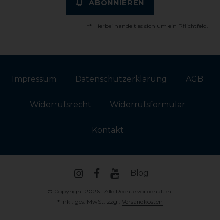
ABONNIEREN
** Hierbei handelt es sich um ein Pflichtfeld.
Impressum
Daten­schutz­erklärung
AGB
Widerrufs­recht
Widerrufs­formular
Kontakt
Blog
© Copyright 2026 | Alle Rechte vorbehalten.
* inkl. ges. MwSt. zzgl.
Versandkosten