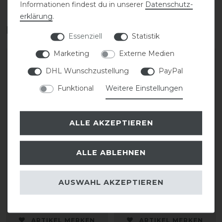
Informationen findest du in unserer
Daten­schutz­
erklärung
.
Das perfekte Zubehör für dich
Essenziell
Statistik
Marketing
Externe Medien
DHL Wunschzustellung
PayPal
Funktional
Weitere Einstellungen
ALLE AKZEPTIEREN
ALLE ABLEHNEN
Grooming Deluxe
KASK Riders 22L
Helmhalter mit Haken
Backpack Vertigo
AUSWAHL AKZEPTIEREN
56,99 € *
199,90 € *
ARTIKEL MERKEN
ARTIKEL MERKEN