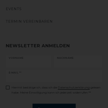
EVENTS
TERMIN VEREINBAREN
NEWSLETTER ANMELDEN
VORNAME
NACHNAME
Newsletter
E-MAIL **
Honig
Hiermit bestätige ich, dass ich die
Daten­schutz­erklärung
gelesen
habe. Meine Einwilligung kann ich jederzeit widerrufen.**