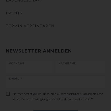
LADENGESCHÄFT
EVENTS
TERMIN VEREINBAREN
NEWSLETTER ANMELDEN
VORNAME
NACHNAME
Newsletter
E-MAIL **
Honig
Hiermit bestätige ich, dass ich die
Daten­schutz­erklärung
gelesen
habe. Meine Einwilligung kann ich jederzeit widerrufen.**