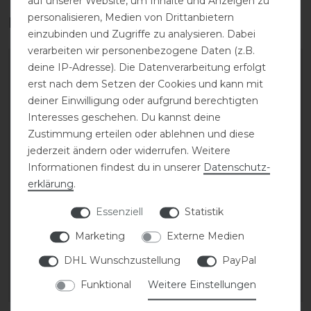
auf unserer Website, um Inhalte und Anzeigen zu
personalisieren, Medien von Drittanbietern
Das perfekte Zubehör für dich
einzubinden und Zugriffe zu analysieren. Dabei
verarbeiten wir personenbezogene Daten (z.B.
deine IP-Adresse). Die Datenverarbeitung erfolgt
erst nach dem Setzen der Cookies und kann mit
deiner Einwilligung oder aufgrund berechtigten
Interesses geschehen. Du kannst deine
Zustimmung erteilen oder ablehnen und diese
jederzeit ändern oder widerrufen. Weitere
Informationen findest du in unserer
Daten­schutz­
erklärung
.
KASK Riders 22L
Grooming Deluxe
Essenziell
Statistik
Backpack Vertigo
Helmhalter mit Haken
Marketing
Externe Medien
DHL Wunschzustellung
PayPal
199,90 € *
56,99 € *
Funktional
Weitere Einstellungen
ARTIKEL MERKEN
ARTIKEL MERKEN