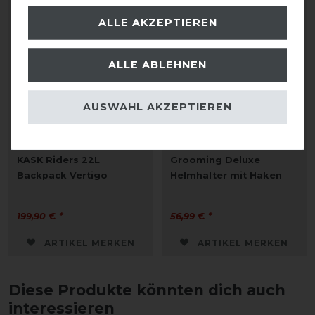
ALLE AKZEPTIEREN
ALLE ABLEHNEN
AUSWAHL AKZEPTIEREN
KASK Riders 22L
Grooming Deluxe
Backpack Vertigo
Helmhalter mit Haken
199,90 € *
56,99 € *
ARTIKEL MERKEN
ARTIKEL MERKEN
Diese Produkte könnten dich auch
interessieren