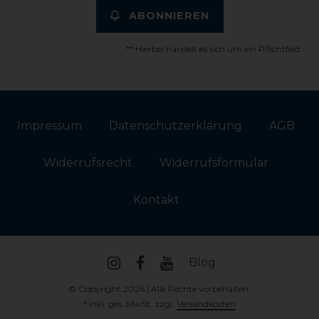
ABONNIEREN
** Hierbei handelt es sich um ein Pflichtfeld.
Impressum
Daten­schutz­erklärung
AGB
Widerrufs­recht
Widerrufs­formular
Kontakt
Blog
© Copyright 2026 | Alle Rechte vorbehalten.
* inkl. ges. MwSt. zzgl.
Versandkosten