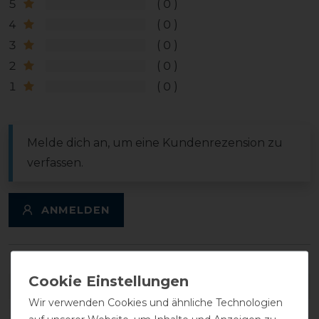
5
0
4
0
3
0
2
0
1
0
Melde dich an, um eine Kundenrezension zu
verfassen.
ANMELDEN
DETAILS ZUR PRODUKTSICHERHEIT
Wir verwenden Cookies und ähnliche Technologien