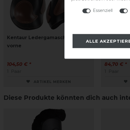
Essenziell
Kentaur Ledergamaschen Roma
Kentaur 
ALLE AKZEPTIER
vorne
mit Kunstf
104,50 € *
84,70 € *
1
Paar
1
Paar
ARTIKEL MERKEN
Diese Produkte könnten dich auch int