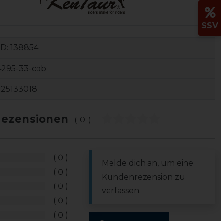
SSV
ID:
138854
4295-33-cob
825133018
ezensionen
(0)
0
Melde dich an, um eine
0
Kundenrezension zu
0
verfassen.
0
0