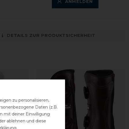
ANMELDEN
DETAILS ZUR PRODUKTSICHERHEIT
igen zu personalisieren,
personenbezogene Daten (z.B.
 mit deiner Einwilligung
der ablehnen und diese
rklärung
.