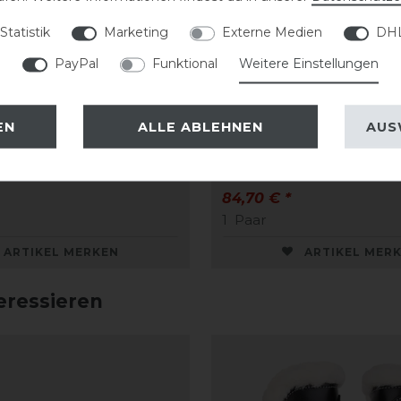
Statistik
Marketing
Externe Medien
DHL
PayPal
Funktional
Weitere Einstellungen
Roma Leder-Gamaschen
Kentaur Roma Leder-
EN
ALLE ABLEHNEN
AUS
ell
mit Kunstfell
84,70 € *
1
Paar
ARTIKEL MERKEN
ARTIKEL MER
eressieren