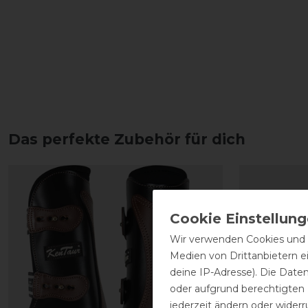
Das perfekte Zubehör für dich
Wir verwenden Cookies und ä
Medien von Drittanbietern e
deine IP-Adresse). Die Date
oder aufgrund berechtigten
jederzeit ändern oder widerr