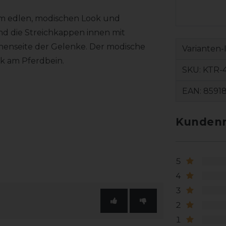
m edlen, modischen Look und
d die Streichkappen innen mit
Innenseite der Gelenke. Der modische
Varianten-
tik am Pferdbein.
SKU:
KTR-
EAN:
8591
Kundenr
5
4
3
2
1