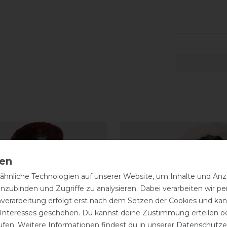
hnliche Technologien auf unserer Website, um Inhalte und Anze
inzubinden und Zugriffe zu analysieren. Dabei verarbeiten wir 
nverarbeitung erfolgt erst nach dem Setzen der Cookies und kann
 Interesses geschehen. Du kannst deine Zustimmung erteilen o
ufen. Weitere Informationen findest du in unserer
Daten­schutz­e