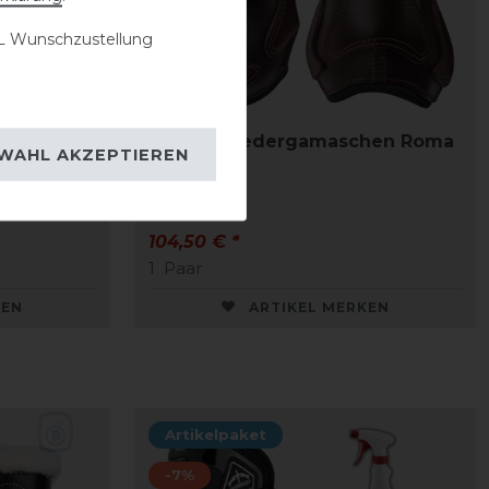
 Wunschzustellung
Gamaschen
Kentaur Ledergamaschen Roma
WAHL AKZEPTIEREN
vorne
104,50 € *
1
Paar
KEN
ARTIKEL MERKEN
Artikelpaket
-7%