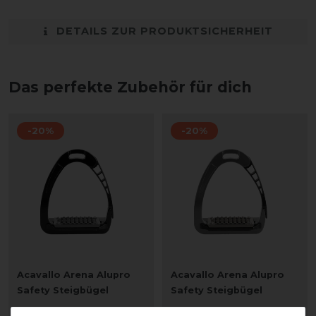
DETAILS ZUR PRODUKTSICHERHEIT
Das perfekte Zubehör für dich
-20%
-20%
Acavallo Arena Alupro
Acavallo Arena Alupro
Safety Steigbügel
Safety Steigbügel