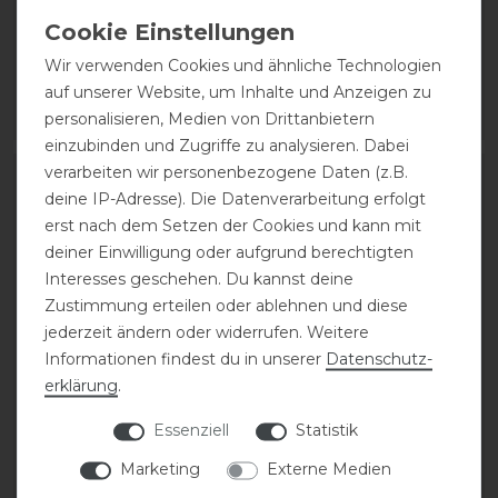
statt 189,00 €
statt 189,00 €
151,20 € *
151,20 € *
Wir verwenden Cookies und ähnliche Technologien
1
Paar
1
Paar
auf unserer Website, um Inhalte und Anzeigen zu
personalisieren, Medien von Drittanbietern
ARTIKEL MERKEN
ARTIKEL MERKEN
einzubinden und Zugriffe zu analysieren. Dabei
verarbeiten wir personenbezogene Daten (z.B.
deine IP-Adresse). Die Datenverarbeitung erfolgt
erst nach dem Setzen der Cookies und kann mit
deiner Einwilligung oder aufgrund berechtigten
Interesses geschehen. Du kannst deine
Zustimmung erteilen oder ablehnen und diese
jederzeit ändern oder widerrufen. Weitere
Informationen findest du in unserer
Daten­schutz­
erklärung
.
Equiline X-Cell
Euroriding Steigbügel
Essenziell
Statistik
Steigbügel Springen
Royal Rider Concept
Marketing
Externe Medien
261,00 € *
198,00 € *