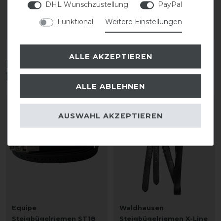
DHL Wunschzustellung
PayPal
1
Paar
1
Paar
Funktional
Weitere Einstellungen
ARTIKEL MERKEN
ARTIKEL MERKEN
ALLE AKZEPTIEREN
Diese Produkte könnten dich auch
interessieren
ALLE ABLEHNEN
AUSWAHL AKZEPTIEREN
Equipe
Waldhausen
Steigbügelriemen ST18
Steigbügelriemen X-Line