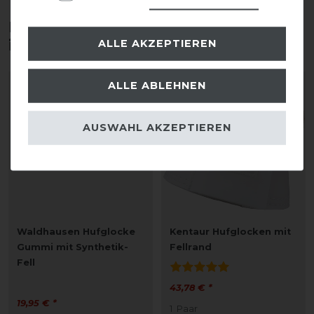
Diese Produkte könnten dich auch
interessieren
ALLE AKZEPTIEREN
ALLE ABLEHNEN
AUSWAHL AKZEPTIEREN
Waldhausen Hufglocke
Kentaur Hufglocken mit
Gummi mit Synthetik-
Fellrand
Fell
43,78 € *
19,95 € *
1
Paar