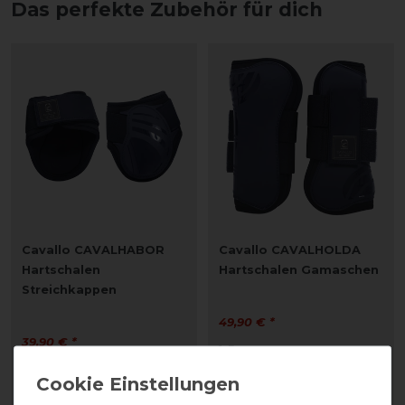
Das perfekte Zubehör für dich
Cavallo CAVALHABOR
Cavallo CAVALHOLDA
Hartschalen
Hartschalen Gamaschen
Streichkappen
49,90 € *
39,90 € *
1
Paar
1
Paar
ARTIKEL MERKEN
ARTIKEL MERKEN