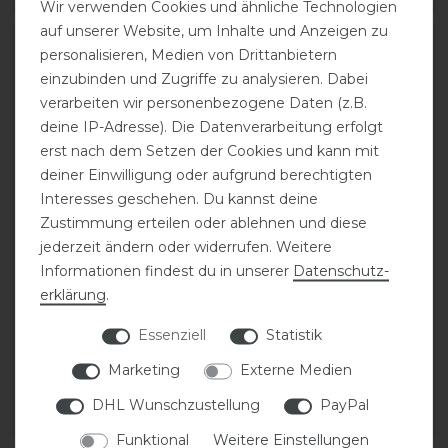
Wir verwenden Cookies und ähnliche Technologien
auf unserer Website, um Inhalte und Anzeigen zu
personalisieren, Medien von Drittanbietern
einzubinden und Zugriffe zu analysieren. Dabei
verarbeiten wir personenbezogene Daten (z.B.
deine IP-Adresse). Die Datenverarbeitung erfolgt
erst nach dem Setzen der Cookies und kann mit
deiner Einwilligung oder aufgrund berechtigten
Interesses geschehen. Du kannst deine
Zustimmung erteilen oder ablehnen und diese
jederzeit ändern oder widerrufen. Weitere
Kentucky Horsewear
Cavallo CAVALHABOR
Informationen findest du in unserer
Daten­schutz­
Fesselschutz Fellimitat
Hartschalen
erklärung
.
Streichkappen
Essenziell
Statistik
30,99 € *
39,90 € *
1
Paar
Marketing
Externe Medien
1
Paar
DHL Wunschzustellung
PayPal
ARTIKEL MERKEN
ARTIKEL MERKEN
Funktional
Weitere Einstellungen