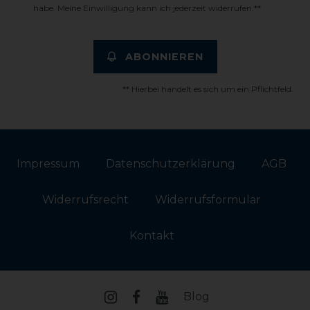
habe. Meine Einwilligung kann ich jederzeit widerrufen.**
ABONNIEREN
** Hierbei handelt es sich um ein Pflichtfeld.
Impressum
Daten­schutz­erklärung
AGB
Widerrufs­recht
Widerrufs­formular
Kontakt
Blog