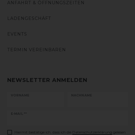
ANFAHRT & ÖFFNUNGSZEITEN
LADENGESCHÄFT
EVENTS
TERMIN VEREINBAREN
NEWSLETTER ANMELDEN
VORNAME
NACHNAME
Newsletter
E-MAIL **
Honig
Hiermit bestätige ich, dass ich die
Daten­schutz­erklärung
gelesen