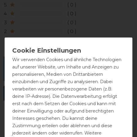
5
0
4
0
3
0
2
0
1
0
Wir verwenden Cookies und ähnliche Technologien
Melde dich an, um eine Kundenrezension zu
auf unserer Website, um Inhalte und Anzeigen zu
verfassen.
personalisieren, Medien von Drittanbietern
einzubinden und Zugriffe zu analysieren. Dabei
verarbeiten wir personenbezogene Daten (z.B.
ANMELDEN
deine IP-Adresse). Die Datenverarbeitung erfolgt
erst nach dem Setzen der Cookies und kann mit
deiner Einwilligung oder aufgrund berechtigten
Interesses geschehen. Du kannst deine
Zustimmung erteilen oder ablehnen und diese
DETAILS ZUR PRODUKTSICHERHEIT
jederzeit ändern oder widerrufen. Weitere