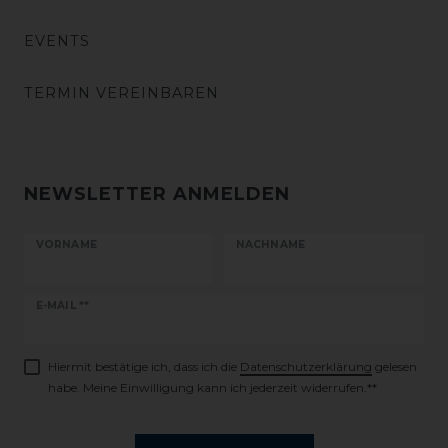
EVENTS
TERMIN VEREINBAREN
NEWSLETTER ANMELDEN
VORNAME
NACHNAME
Newsletter
E-MAIL **
Honig
Hiermit bestätige ich, dass ich die
Daten­schutz­erklärung
gelesen
habe. Meine Einwilligung kann ich jederzeit widerrufen.**