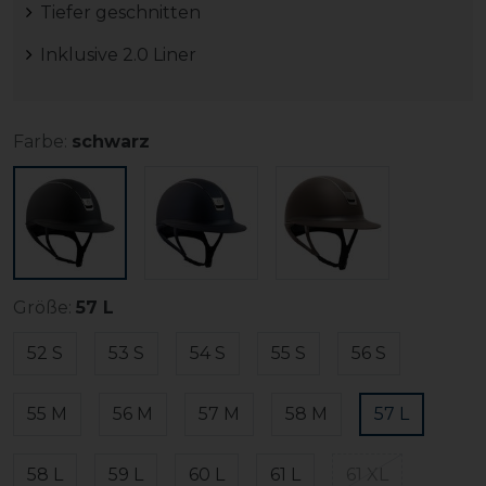
Tiefer geschnitten
Inklusive 2.0 Liner
Farbe:
schwarz
Größe:
57 L
52 S
53 S
54 S
55 S
56 S
55 M
56 M
57 M
58 M
57 L
58 L
59 L
60 L
61 L
61 XL