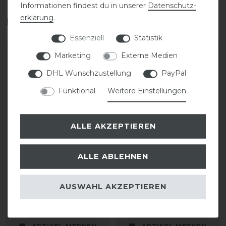
Informationen findest du in unserer
Daten­schutz­
erklärung
.
Das perfekte Zubehör für dich
Essenziell
Statistik
Marketing
Externe Medien
DHL Wunschzustellung
PayPal
Funktional
Weitere Einstellungen
ALLE AKZEPTIEREN
ALLE ABLEHNEN
Samshield Liner Shadow
Samshield Helmtasche
2.0
Protection Backpack
Premium
AUSWAHL AKZEPTIEREN
34,00 € *
39,00 € *