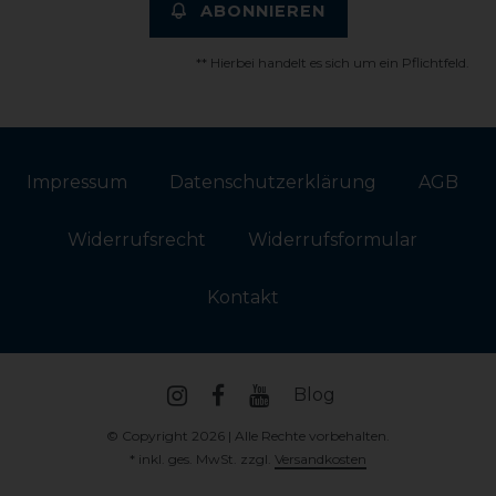
ABONNIEREN
** Hierbei handelt es sich um ein Pflichtfeld.
Impressum
Daten­schutz­erklärung
AGB
Widerrufs­recht
Widerrufs­formular
Kontakt
Blog
© Copyright 2026 | Alle Rechte vorbehalten.
* inkl. ges. MwSt. zzgl.
Versandkosten