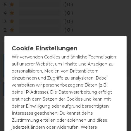
5
0
4
0
3
0
2
0
1
0
Wir verwenden Cookies und ähnliche Technologien
Melde dich an, um eine Kundenrezension zu
auf unserer Website, um Inhalte und Anzeigen zu
verfassen.
personalisieren, Medien von Drittanbietern
einzubinden und Zugriffe zu analysieren. Dabei
verarbeiten wir personenbezogene Daten (z.B.
ANMELDEN
deine IP-Adresse). Die Datenverarbeitung erfolgt
erst nach dem Setzen der Cookies und kann mit
deiner Einwilligung oder aufgrund berechtigten
Interesses geschehen. Du kannst deine
Zustimmung erteilen oder ablehnen und diese
DETAILS ZUR PRODUKTSICHERHEIT
jederzeit ändern oder widerrufen. Weitere