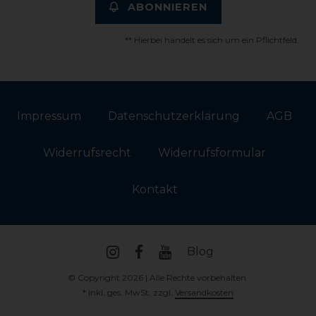
ABONNIEREN
** Hierbei handelt es sich um ein Pflichtfeld.
Impressum
Daten­schutz­erklärung
AGB
Widerrufs­recht
Widerrufs­formular
Kontakt
Blog
© Copyright 2026 | Alle Rechte vorbehalten.
* inkl. ges. MwSt. zzgl.
Versandkosten