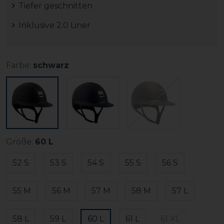
Tiefer geschnitten
Inklusive 2.0 Liner
Farbe:
schwarz
Größe:
60 L
52 S
53 S
54 S
55 S
56 S
55 M
56 M
57 M
58 M
57 L
58 L
59 L
60 L
61 L
61 XL