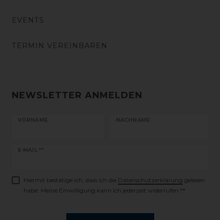
EVENTS
TERMIN VEREINBAREN
NEWSLETTER ANMELDEN
VORNAME
NACHNAME
Newsletter
E-MAIL **
Honig
Hiermit bestätige ich, dass ich die
Daten­schutz­erklärung
gelesen
habe. Meine Einwilligung kann ich jederzeit widerrufen.**