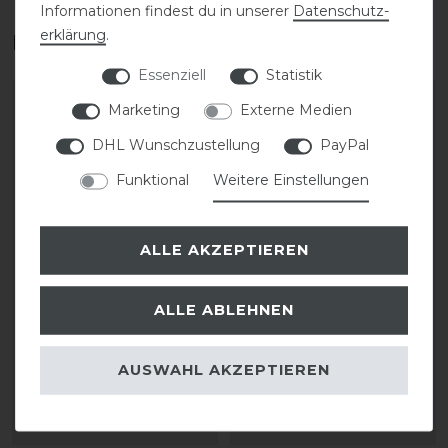
Informationen findest du in unserer
Daten­schutz­
erklärung
.
Das perfekte Zubehör für dich
Essenziell
Statistik
Marketing
Externe Medien
DHL Wunschzustellung
PayPal
Funktional
Weitere Einstellungen
ALLE AKZEPTIEREN
ALLE ABLEHNEN
Samshield Liner
Samshield Liner Shadow
Premium 2.0
2.0
AUSWAHL AKZEPTIEREN
35,00 € *
34,00 € *
ARTIKEL MERKEN
ARTIKEL MERKEN