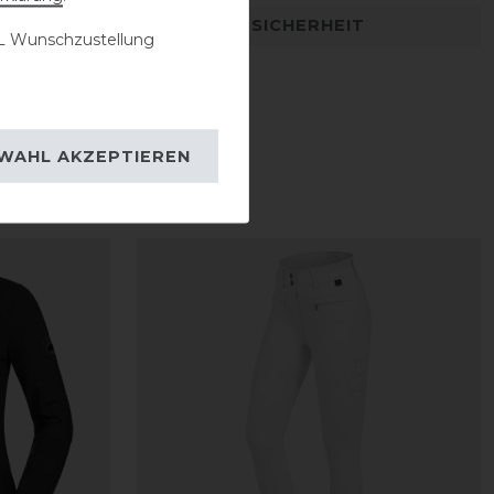
DETAILS ZUR PRODUKTSICHERHEIT
 Wunschzustellung
WAHL AKZEPTIEREN