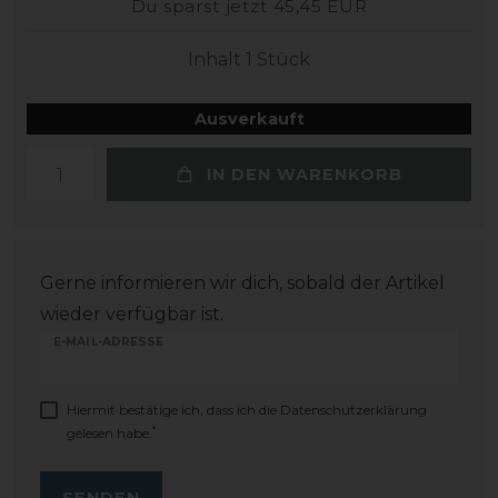
Du sparst jetzt 45,45 EUR
Inhalt
1
Stück
Ausverkauft
IN DEN WARENKORB
Gerne informieren wir dich, sobald der Artikel
wieder verfügbar ist.
E-MAIL-ADRESSE
Hiermit bestätige ich, dass ich die
Daten­schutz­erklärung
*
gelesen habe.
SENDEN