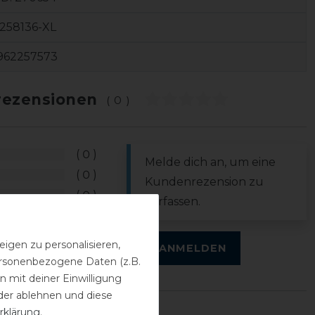
258136-XL
962257573
ezensionen
(0)
0
Melde dich an, um eine
0
Kundenrezension zu
0
verfassen.
0
0
igen zu personalisieren,
ANMELDEN
personenbezogene Daten (z.B.
 mit deiner Einwilligung
der ablehnen und diese
rklärung
.