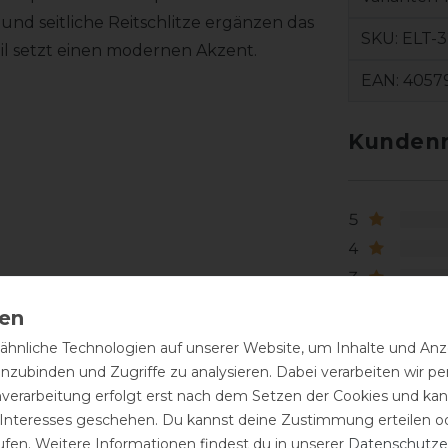
 und seitliche Reitschlitze ergänzen das
SKU:
ELT-3
il setzt einen modernen Akzent.
EAN:
4057
Kundenr
5
4
3
2
1
hnliche Technologien auf unserer Website, um Inhalte und Anze
inzubinden und Zugriffe zu analysieren. Dabei verarbeiten wir 
nverarbeitung erfolgt erst nach dem Setzen der Cookies und kann
 Interesses geschehen. Du kannst deine Zustimmung erteilen o
ufen. Weitere Informationen findest du in unserer
Daten­schutz­e