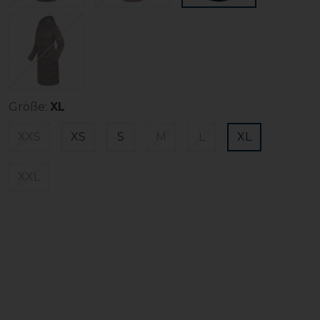
Größe:
XL
XXS
XS
S
M
L
XL
XXL