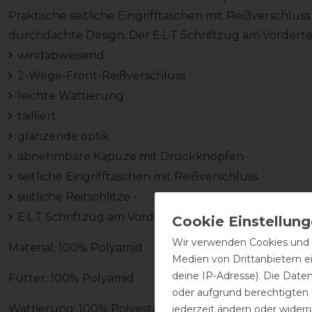
Praktische seitliche Eingrifftaschen mit Reißverschluss
durchdachte Design. Der E·L·T Schriftzug am Vorderte
windabweisend
2-Wege-Front-Reißverschluss
leichte Wattierung
tailliert
glänzende optik
abnehmbare Kapuze mit Druckknöpfen
seitliche Eingrifftaschen mit Reißverschluss
seitliche Reitschlitze -
E·L­·T Schriftzug am Vorderteil
Wir verwenden Cookies und ä
Material: 100% Polyamid
Medien von Drittanbietern e
deine IP-Adresse). Die Date
Futter: 100% Polyamid
oder aufgrund berechtigten
Wattierung: 100% Polyester
jederzeit ändern oder widerr