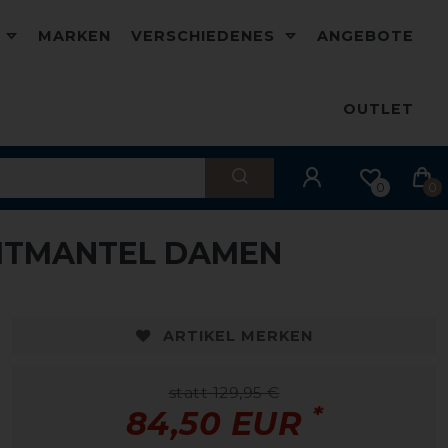
D
MARKEN
VERSCHIEDENES
ANGEBOTE
OUTLET
0
0
EITMANTEL DAMEN
-35%
-
ARTIKEL MERKEN
statt 129,95 €
*
84,50 EUR