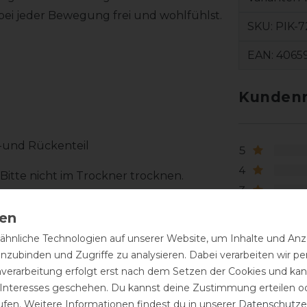
ei jeder Bewegung frei und wohlfühlst.
SKU:
PIK-7
EAN:
4065
Kundenr
r-und Rückenteil
5
4
itte nicht im Trockner trocknen.
3
2
1
hnliche Technologien auf unserer Website, um Inhalte und Anze
inzubinden und Zugriffe zu analysieren. Dabei verarbeiten wir 
nverarbeitung erfolgt erst nach dem Setzen der Cookies und kann
 Interesses geschehen. Du kannst deine Zustimmung erteilen o
ufen. Weitere Informationen findest du in unserer
Daten­schutz­e