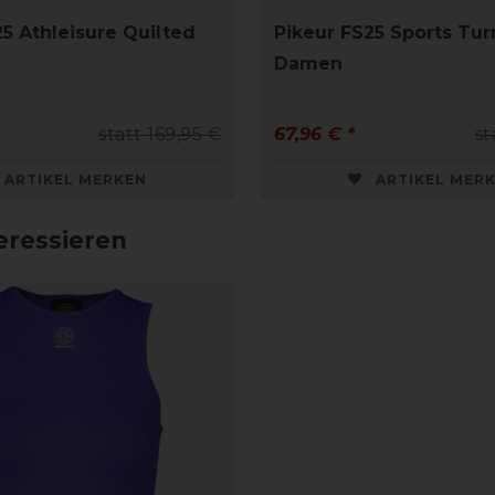
25 Athleisure Quilted
Pikeur FS25 Sports Turn
Damen
statt 169,95 €
67,96 € *
st
ARTIKEL MERKEN
ARTIKEL MER
eressieren