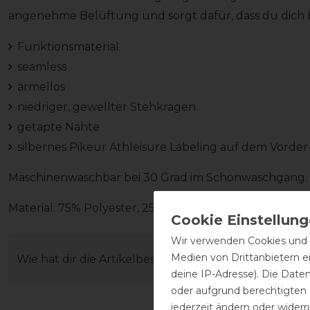
angenehme Belüftung und sorgt dafür, dass du dich b
Funktionsmaterial
seamless
ärmellos
niedriger, gewellter Stehkragen
getapte Nähte
silbernes Pikeur Athleisure Labeling auf dem Vorde
Maschinenwaschbar bei 30 Grad im Schonwaschgang. B
Material: 75% Polyester, 25% Elasthan
Wir verwenden Cookies und ä
Medien von Drittanbietern e
Wie hat dir die Artikelbeschreibung gefallen?
deine IP-Adresse). Die Date
oder aufgrund berechtigten
jederzeit ändern oder widerr