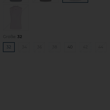
Größe:
32
32
34
36
38
40
42
44