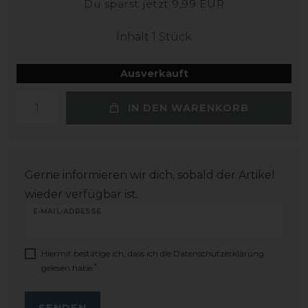
Du sparst jetzt 9,99 EUR
Inhalt
1
Stück
Ausverkauft
IN DEN WARENKORB
Gerne informieren wir dich, sobald der Artikel
wieder verfügbar ist.
E-MAIL-ADRESSE
Hiermit bestätige ich, dass ich die
Daten­schutz­erklärung
*
gelesen habe.
SENDEN