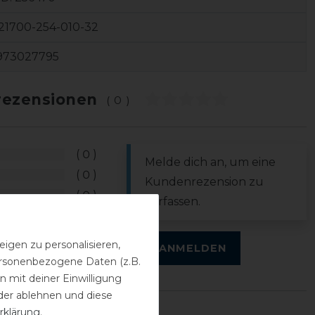
21700-254-010-32
973027795
ezensionen
(0)
0
Melde dich an, um eine
0
Kundenrezension zu
0
verfassen.
0
0
igen zu personalisieren,
ANMELDEN
personenbezogene Daten (z.B.
 mit deiner Einwilligung
der ablehnen und diese
rklärung
.