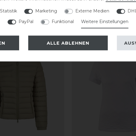
Statistik
Marketing
Externe Medien
DHL
PayPal
Funktional
Weitere Einstellungen
EN
ALLE ABLEHNEN
AUS
-20%