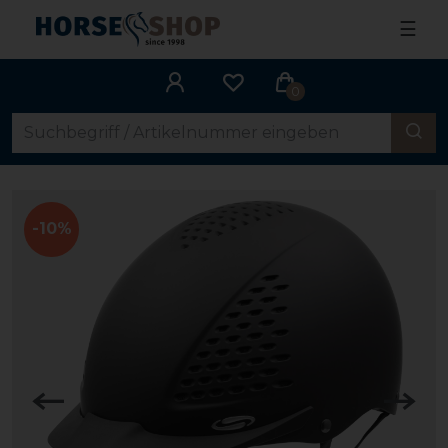
☰
0
-10%