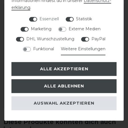
Informationen findest du in unserer
Daten­schutz­
erklärung
.
Essenziell
Statistik
Marketing
Externe Medien
DHL Wunschzustellung
PayPal
Funktional
Weitere Einstellungen
ALLE AKZEPTIEREN
Grooming Deluxe
Grooming Deluxe
Helmhalter
Helmhalter mit Haken
ALLE ABLEHNEN
46,99 € *
56,99 € *
AUSWAHL AKZEPTIEREN
ARTIKEL MERKEN
ARTIKEL MERKEN
Diese Produkte könnten dich auch