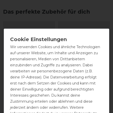
Das perfekte Zubehör für dich
Wir verwenden Cookies und ähnliche Technologien
auf unserer Website, um Inhalte und Anzeigen zu
personalisieren, Medien von Drittanbietern
einzubinden und Zugriffe zu analysieren. Dabei
verarbeiten wir personenbezogene Daten (z.B.
deine IP-Adresse). Die Datenverarbeitung erfolgt
Grooming Deluxe
Grooming Deluxe
erst nach dem Setzen der Cookies und kann mit
Helmhalter
Helmhalter
deiner Einwilligung oder aufgrund berechtigten
Interesses geschehen. Du kannst deine
46,99 € *
46,99 € *
Zustimmung erteilen oder ablehnen und diese
jederzeit ändern oder widerrufen. Weitere
ARTIKEL MERKEN
ARTIKEL MERKEN