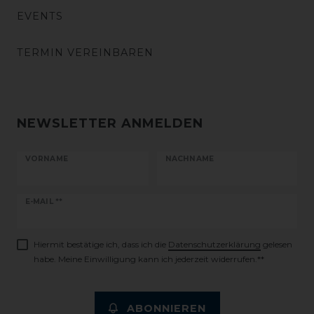
EVENTS
TERMIN VEREINBAREN
NEWSLETTER ANMELDEN
VORNAME
NACHNAME
Newsletter
E-MAIL **
Honig
Hiermit bestätige ich, dass ich die
Daten­schutz­erklärung
gelesen
habe. Meine Einwilligung kann ich jederzeit widerrufen.**
ABONNIEREN