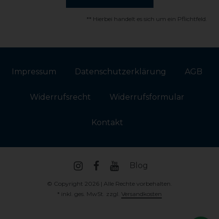
** Hierbei handelt es sich um ein Pflichtfeld.
Impressum
Daten­schutz­erklärung
AGB
Widerrufs­recht
Widerrufs­formular
Kontakt
Blog
© Copyright 2026 | Alle Rechte vorbehalten.
* inkl. ges. MwSt. zzgl.
Versandkosten