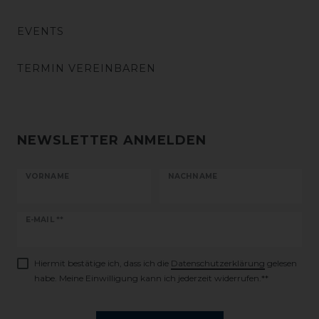
EVENTS
TERMIN VEREINBAREN
NEWSLETTER ANMELDEN
VORNAME
NACHNAME
Newsletter
E-MAIL **
Honig
Hiermit bestätige ich, dass ich die
Daten­schutz­erklärung
gelesen
habe. Meine Einwilligung kann ich jederzeit widerrufen.**