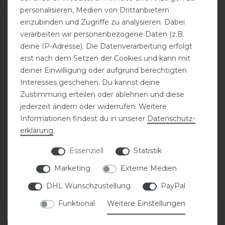
ARTIKEL MERKEN
ARTIKEL MERKEN
personalisieren, Medien von Drittanbietern
einzubinden und Zugriffe zu analysieren. Dabei
verarbeiten wir personenbezogene Daten (z.B.
deine IP-Adresse). Die Datenverarbeitung erfolgt
erst nach dem Setzen der Cookies und kann mit
deiner Einwilligung oder aufgrund berechtigten
Interesses geschehen. Du kannst deine
Zustimmung erteilen oder ablehnen und diese
jederzeit ändern oder widerrufen. Weitere
Informationen findest du in unserer
Daten­schutz­
erklärung
.
Equiline Cornek Kniegrip
Equestro Ultra Light
Reithose Damen
Reithelm Maverick VG1
Essenziell
Statistik
Marketing
Externe Medien
179,00 € *
105,00 € *
DHL Wunschzustellung
PayPal
ARTIKEL MERKEN
ARTIKEL MERKEN
Funktional
Weitere Einstellungen
Diese Produkte könnten dich auch