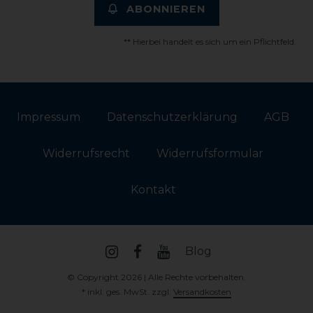
ABONNIEREN
** Hierbei handelt es sich um ein Pflichtfeld.
Impressum
Daten­schutz­erklärung
AGB
Widerrufs­recht
Widerrufs­formular
Kontakt
Blog
© Copyright 2026 | Alle Rechte vorbehalten.
* inkl. ges. MwSt. zzgl.
Versandkosten