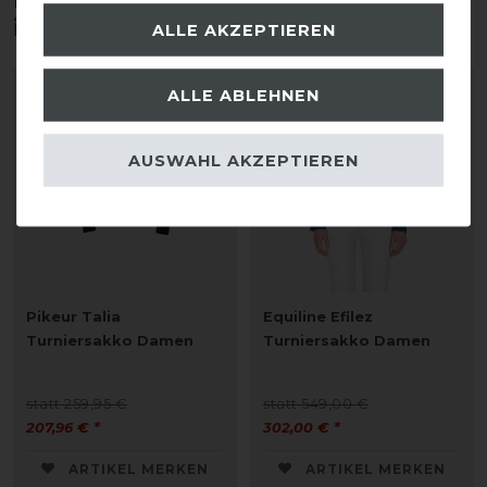
interessieren
ALLE AKZEPTIEREN
ALLE ABLEHNEN
-20%
-45%
AUSWAHL AKZEPTIEREN
Pikeur Talia
Equiline Efilez
Turniersakko Damen
Turniersakko Damen
statt 259,95 €
statt 549,00 €
207,96 € *
302,00 € *
ARTIKEL MERKEN
ARTIKEL MERKEN