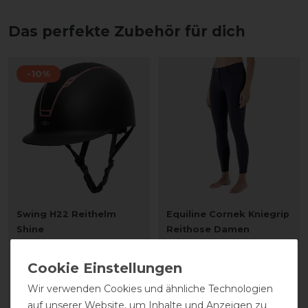
Das perfekte Zubehör für dich
-10%
Swing H22 Reithelm
Equiline Cornek Kniegrip
Shine
Reithose Damen
statt 109,95 €
179,00 € *
98,96 € *
Wir verwenden Cookies und ähnliche Technologien
auf unserer Website, um Inhalte und Anzeigen zu