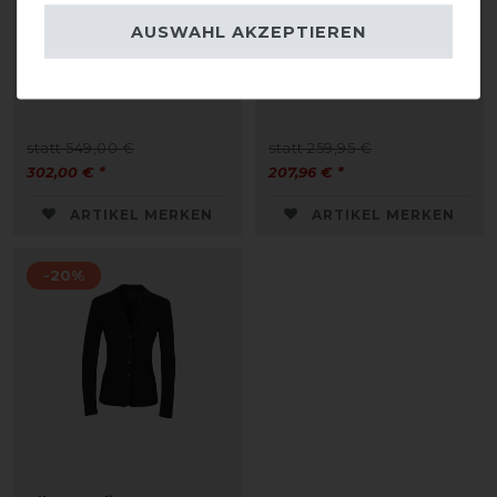
AUSWAHL AKZEPTIEREN
Equiline Efilez
Pikeur Talia
Turniersakko Damen
Turniersakko Damen
statt 549,00 €
statt 259,95 €
302,00 € *
207,96 € *
ARTIKEL MERKEN
ARTIKEL MERKEN
-20%