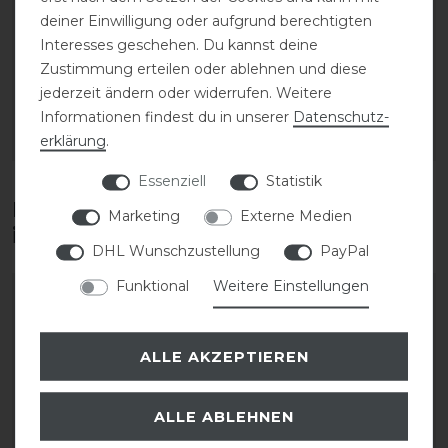
deiner Einwilligung oder aufgrund berechtigten
Equiline Cornek Kniegrip
Equiline Cornek Kniegrip
Interesses geschehen. Du kannst deine
Reithose Damen
Reithose Damen
Zustimmung erteilen oder ablehnen und diese
jederzeit ändern oder widerrufen. Weitere
179,00 € *
179,00 € *
Informationen findest du in unserer
Daten­schutz­
erklärung
.
ARTIKEL MERKEN
ARTIKEL MERKEN
Essenziell
Statistik
Diese Produkte könnten dich auch
Marketing
Externe Medien
interessieren
DHL Wunschzustellung
PayPal
Funktional
Weitere Einstellungen
-45%
-20%
ALLE AKZEPTIEREN
ALLE ABLEHNEN