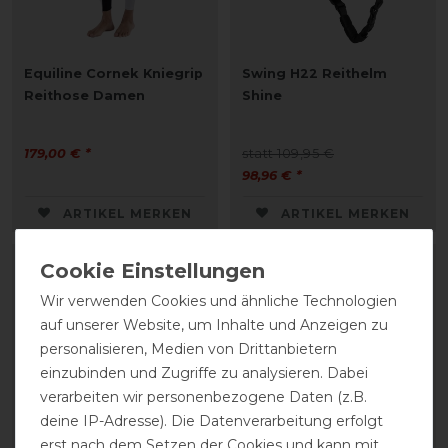
Equiline Cornek Kniegrip
Swing H22 Reithelm
Reithose Damen
Shine
179,00 € *
statt 109,95 €
98,96 € *
ARTIKEL MERKEN
ARTIKEL MERKEN
Wir verwenden Cookies und ähnliche Technologien
auf unserer Website, um Inhalte und Anzeigen zu
personalisieren, Medien von Drittanbietern
einzubinden und Zugriffe zu analysieren. Dabei
verarbeiten wir personenbezogene Daten (z.B.
deine IP-Adresse). Die Datenverarbeitung erfolgt
erst nach dem Setzen der Cookies und kann mit