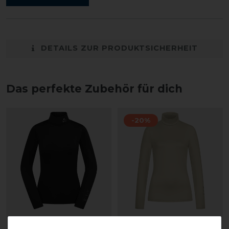
DETAILS ZUR PRODUKTSICHERHEIT
Das perfekte Zubehör für dich
-20%
ELT Madison
ELT Madison