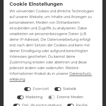
Rollkragenshirt Damen
Rollkragenshirt Damen
Wir verwenden Cookies und ähnliche Technologien
auf unserer Website, um Inhalte und Anzeigen zu
29,95 € *
statt 29,95 €
personalisieren, Medien von Drittanbietern
23,96 € *
einzubinden und Zugriffe zu analysieren. Dabei
ARTIKEL MERKEN
ARTIKEL MERKEN
verarbeiten wir personenbezogene Daten (z.B.
deine IP-Adresse). Die Datenverarbeitung erfolgt
-20%
-30%
erst nach dem Setzen der Cookies und kann mit
deiner Einwilligung oder aufgrund berechtigten
Interesses geschehen. Du kannst deine
Zustimmung erteilen oder ablehnen und diese
jederzeit ändern oder widerrufen. Weitere
Informationen findest du in unserer
Daten­schutz­
erklärung
.
Essenziell
Statistik
ELT Madison
ELT Kingsville
Marketing
Externe Medien
Rollkragenshirt Damen
Funktionslangarmshirt
Damen
DHL Wunschzustellung
PayPal