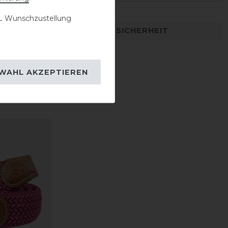
 Wunschzustellung
DETAILS ZUR PRODUKTSICHERHEIT
WAHL AKZEPTIEREN