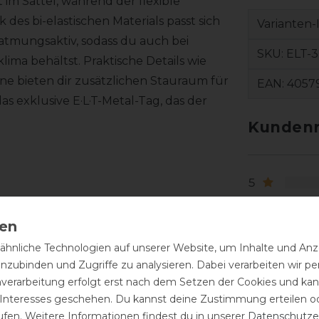
 im Sattel, während der flexible
des bi-elastischen Materials passt sich
Varianten-
atmungsaktiv, sodass du auch bei
SKU:
ELT-3
ima behältst. Praktische Details wie
e bieten dir zusätzlichen Stauraum für
EAN:
4057
as exklusive E·L·T-Metal-Tag, das der
Kundenr
5
4
3
2
hnliche Technologien auf unserer Website, um Inhalte und Anze
inzubinden und Zugriffe zu analysieren. Dabei verarbeiten wir 
1
nverarbeitung erfolgt erst nach dem Setzen der Cookies und kann
itte nicht im Trockner trocknen.
 Interesses geschehen. Du kannst deine Zustimmung erteilen o
ufen. Weitere Informationen findest du in unserer
Daten­schutz­e