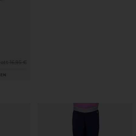
tatt 16,95 €
KEN