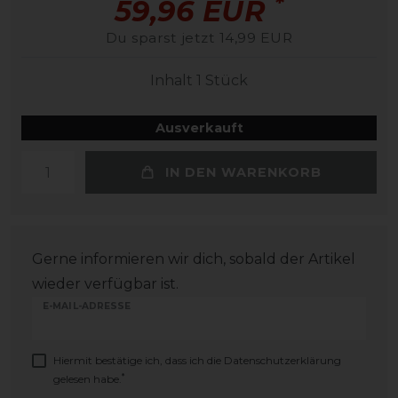
*
59,96 EUR
Du sparst jetzt 14,99 EUR
Inhalt
1
Stück
Ausverkauft
IN DEN WARENKORB
Gerne informieren wir dich, sobald der Artikel
wieder verfügbar ist.
E-MAIL-ADRESSE
Hiermit bestätige ich, dass ich die
Daten­schutz­erklärung
*
gelesen habe.