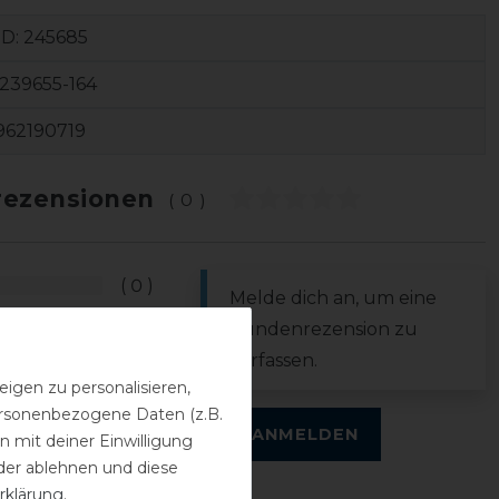
ID:
245685
239655-164
962190719
ezensionen
(0)
0
Melde dich an, um eine
0
Kundenrezension zu
0
verfassen.
0
igen zu personalisieren,
personenbezogene Daten (z.B.
0
ANMELDEN
 mit deiner Einwilligung
der ablehnen und diese
rklärung
.