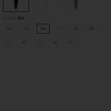
Größe:
164
140
152
164
176
36
38
40
42
44
46
48