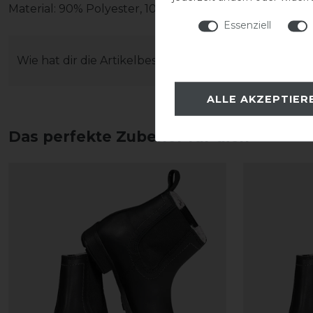
Material: 90% Polyester, 10% Elasthan
Essenziell
Wie hat dir die Artikelbeschreibung gefallen?
ALLE AKZEPTIER
Das perfekte Zubehör für dich