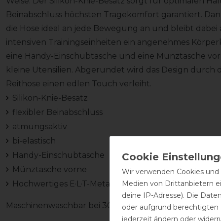
Weise. Der Silikon-Knie-Besatz sorgt für optimalen Halt
Beinabschluss höchsten Tragekomfort garantiert. Dank 
die Hose ideal an jede Bewegung an und bleibt dabei 
intensiven Trainingseinheiten ein angenehmes Körperkl
eine Handy-Einschubtasche und eine Münztasche vorn
kleine Utensilien. Abgerundet wird das Design durch d
Reithose einen edlen Touch verleiht.
Silikon-Knie-Besatz
flexibler Beinabschluss
atmungsaktiv
bi-elastisch
Handy-Einschubtasche
Münztasche vorne
Wir verwenden Cookies und ä
Medien von Drittanbietern e
Hochwertiges E·L·T-Metal-Tag
deine IP-Adresse). Die Date
Maschinenwaschbar bei 30 Grad im Schonwaschgang. B
oder aufgrund berechtigten
jederzeit ändern oder widerr