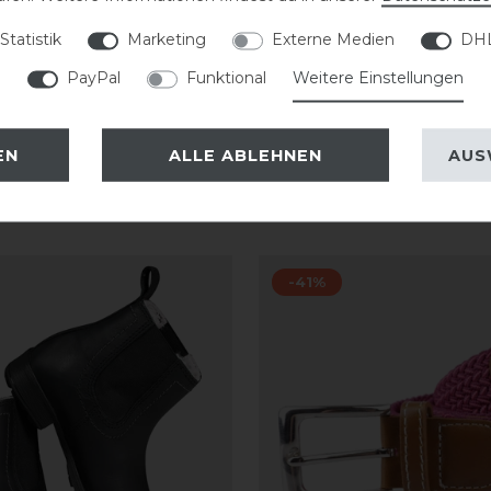
Statistik
Marketing
Externe Medien
DHL
PayPal
Funktional
Weitere Einstellungen
EN
ALLE ABLEHNEN
AUS
-41%