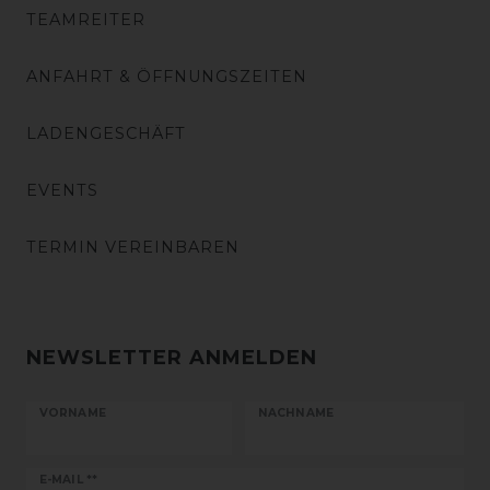
TEAMREITER
ANFAHRT & ÖFFNUNGSZEITEN
LADENGESCHÄFT
EVENTS
TERMIN VEREINBAREN
NEWSLETTER ANMELDEN
VORNAME
NACHNAME
Newsletter
E-MAIL **