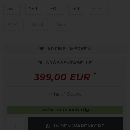
58 L
59 L
60 L
61 L
61 XL
62 XL
63 XL
64 XL
ARTIKEL MERKEN
GRÖSSENTABELLE
*
399,00 EUR
Inhalt
1
Stück
sofort versandfertig
IN DEN WARENKORB