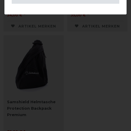
34,00 € *
35,00 € *
ARTIKEL MERKEN
ARTIKEL MERKEN
Samshield Helmtasche
Protection Backpack
Premium