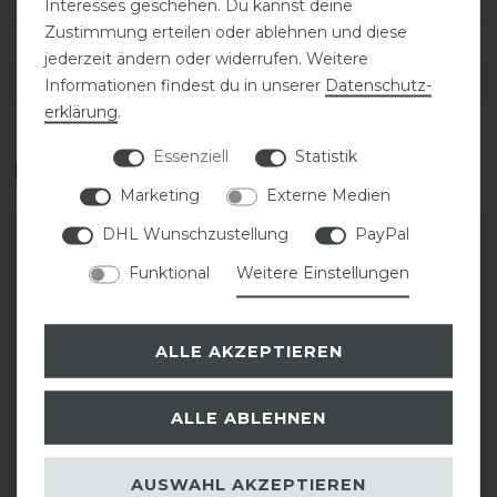
Interesses geschehen. Du kannst deine
Zustimmung erteilen oder ablehnen und diese
jederzeit ändern oder widerrufen. Weitere
DETAILS ZUR PRODUKTSICHERHEIT
Informationen findest du in unserer
Daten­schutz­
erklärung
.
Essenziell
Statistik
Das perfekte Zubehör für dich
Marketing
Externe Medien
DHL Wunschzustellung
PayPal
Funktional
Weitere Einstellungen
ALLE AKZEPTIEREN
ALLE ABLEHNEN
Samshield Liner Shadow
Samshield Liner
AUSWAHL AKZEPTIEREN
2.0
Premium 2.0