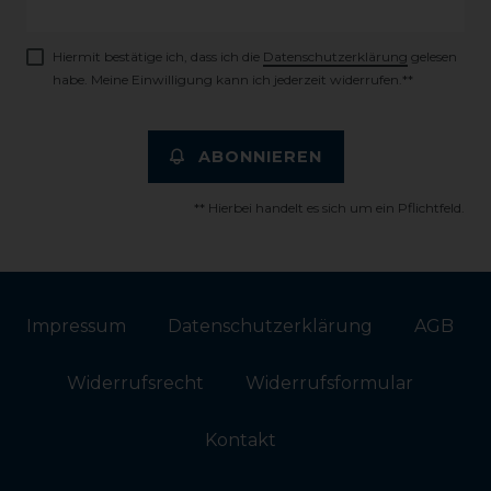
Honig
Hiermit bestätige ich, dass ich die
Daten­schutz­erklärung
gelesen
habe. Meine Einwilligung kann ich jederzeit widerrufen.**
ABONNIEREN
** Hierbei handelt es sich um ein Pflichtfeld.
Impressum
Daten­schutz­erklärung
AGB
Widerrufs­recht
Widerrufs­formular
Kontakt