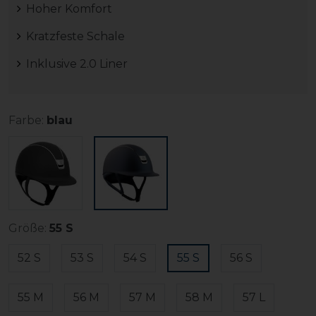
Hoher Komfort
Kratzfeste Schale
Inklusive 2.0 Liner
Farbe:
blau
Größe:
55 S
52 S
53 S
54 S
55 S
56 S
55 M
56 M
57 M
58 M
57 L