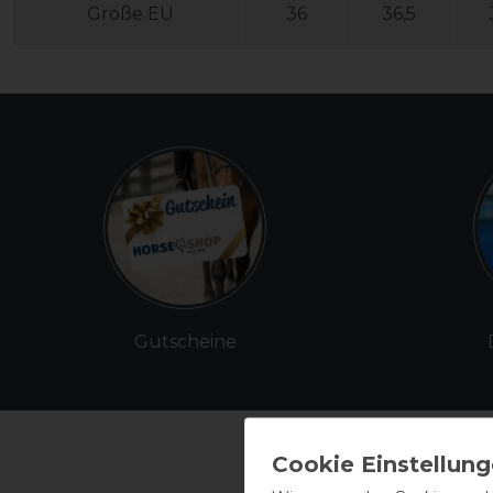
Größe EU
36
36,5
Gutscheine