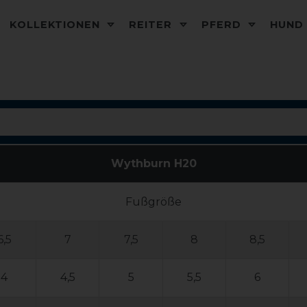
KOLLEKTIONEN
REITER
PFERD
HUN
Wythburn H20
Fußgröße
6,5
7
7,5
8
8,5
4
4,5
5
5,5
6