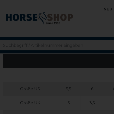
NEU
Größe US
5,5
6
Größe UK
3
3,5