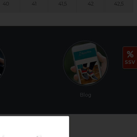
40
41
41,5
42
42,5
SSV
Blog