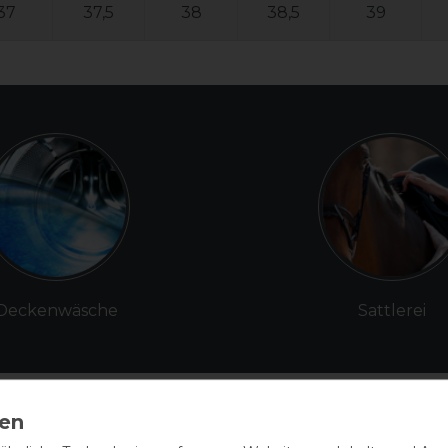
37
37,5
38
38,5
39
Deckenwäsche
Sattlerei