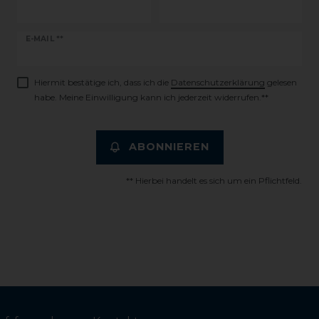
Newsletter
E-MAIL **
Honig
Hiermit bestätige ich, dass ich die
Daten­schutz­erklärung
gelesen
habe. Meine Einwilligung kann ich jederzeit widerrufen.**
ABONNIEREN
** Hierbei handelt es sich um ein Pflichtfeld.