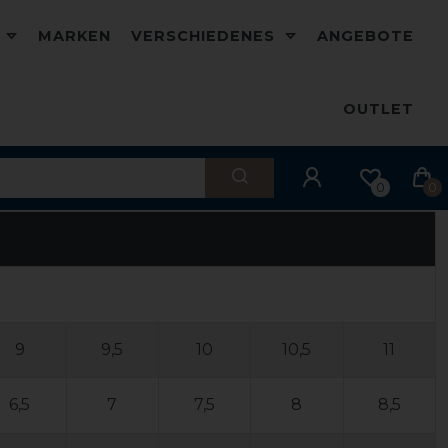
D
MARKEN
VERSCHIEDENES
ANGEBOTE
OUTLET
0
0
9
9,5
10
10,5
11
6,5
7
7,5
8
8,5