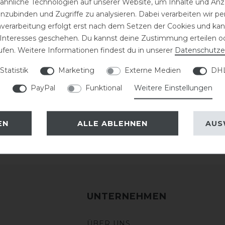
hnliche Technologien auf unserer Website, um Inhalte und Anze
inzubinden und Zugriffe zu analysieren. Dabei verarbeiten wir 
nverarbeitung erfolgt erst nach dem Setzen der Cookies und kann
 Interesses geschehen. Du kannst deine Zustimmung erteilen o
ufen. Weitere Informationen findest du in unserer
Daten­schutz­e
einungen: Das sagen unsere Kunden 
Statistik
Marketing
Externe Medien
DHL
PayPal
Funktional
Weitere Einstellungen
EN
ALLE ABLEHNEN
AUS
UNTERNEHMEN
ÜBER UNS