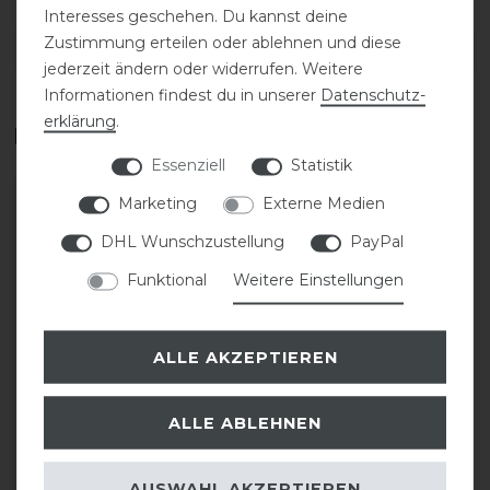
Interesses geschehen. Du kannst deine
Zustimmung erteilen oder ablehnen und diese
DETAILS ZUR PRODUKTSICHERHEIT
jederzeit ändern oder widerrufen. Weitere
Informationen findest du in unserer
Daten­schutz­
erklärung
.
Das perfekte Zubehör für dich
Essenziell
Statistik
Marketing
Externe Medien
DHL Wunschzustellung
PayPal
Funktional
Weitere Einstellungen
ALLE AKZEPTIEREN
Bestseller
ALLE ABLEHNEN
Stübben Equi-Soft
Polster für Sattelgurt
AUSWAHL AKZEPTIEREN