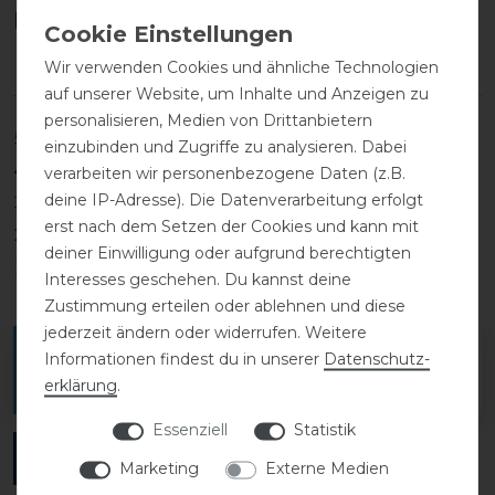
Kundenrezensionen
(0)
Wir verwenden Cookies und ähnliche Technologien
auf unserer Website, um Inhalte und Anzeigen zu
personalisieren, Medien von Drittanbietern
5
0
einzubinden und Zugriffe zu analysieren. Dabei
4
0
verarbeiten wir personenbezogene Daten (z.B.
deine IP-Adresse). Die Datenverarbeitung erfolgt
3
0
erst nach dem Setzen der Cookies und kann mit
2
0
deiner Einwilligung oder aufgrund berechtigten
1
0
Interesses geschehen. Du kannst deine
Zustimmung erteilen oder ablehnen und diese
jederzeit ändern oder widerrufen. Weitere
Melde dich an, um eine Kundenrezension zu
Informationen findest du in unserer
Daten­schutz­
verfassen.
erklärung
.
Essenziell
Statistik
ANMELDEN
Marketing
Externe Medien