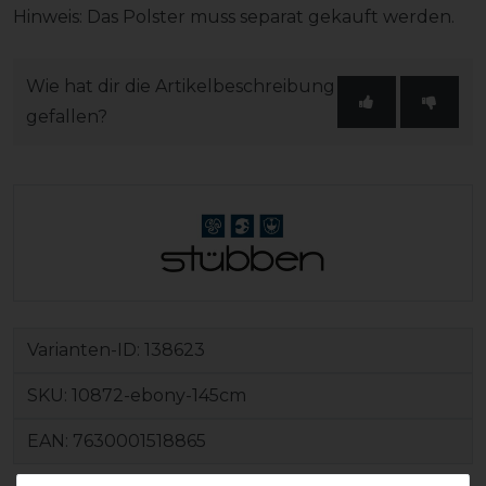
Hinweis: Das Polster muss separat gekauft werden.
Wie hat dir die Artikelbeschreibung
gefallen?
Varianten-ID:
138623
SKU:
10872-ebony-145cm
EAN:
7630001518865