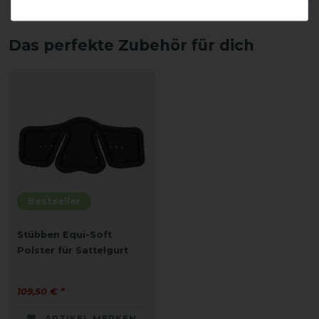
Das perfekte Zubehör für dich
Bestseller
Stübben Equi-Soft
Polster für Sattelgurt
109,50 € *
ARTIKEL MERKEN