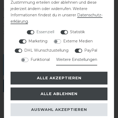
Zustimmung erteilen oder ablehnen und diese
jederzeit ändern oder widerrufen. Weitere
5
0
Informationen findest du in unserer
Daten­schutz­
4
0
erklärung
.
3
0
Essenziell
Statistik
2
0
1
0
Marketing
Externe Medien
DHL Wunschzustellung
PayPal
Funktional
Weitere Einstellungen
Melde dich an, um eine Kundenrezension zu
verfassen.
ALLE AKZEPTIEREN
ANMELDEN
ALLE ABLEHNEN
AUSWAHL AKZEPTIEREN
DETAILS ZUR PRODUKTSICHERHEIT