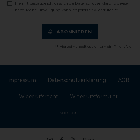
Hiermit bestätige ich, dass ich die
Daten­schutz­erklärung
gelesen
habe. Meine Einwilligung kann ich jederzeit widerrufen.**
ABONNIEREN
** Hierbei handelt es sich um ein Pflichtfeld.
Impressum
Daten­schutz­erklärung
AGB
Widerrufs­recht
Widerrufs­formular
Kontakt