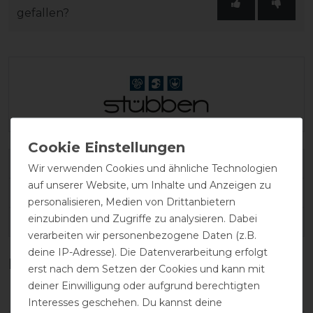
gefallen?
Varianten-ID:
138625
Wir verwenden Cookies und ähnliche Technologien
auf unserer Website, um Inhalte und Anzeigen zu
SKU:
10872-tobacco-50cm
personalisieren, Medien von Drittanbietern
einzubinden und Zugriffe zu analysieren. Dabei
EAN:
7630001528475
verarbeiten wir personenbezogene Daten (z.B.
deine IP-Adresse). Die Datenverarbeitung erfolgt
Kundenrezensionen
(0)
erst nach dem Setzen der Cookies und kann mit
deiner Einwilligung oder aufgrund berechtigten
Interesses geschehen. Du kannst deine