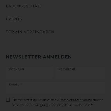
LADENGESCHÄFT
EVENTS
TERMIN VEREINBAREN
NEWSLETTER ANMELDEN
VORNAME
NACHNAME
Newsletter
E-MAIL **
Honig
Hiermit bestätige ich, dass ich die
Daten­schutz­erklärung
gelesen
habe. Meine Einwilligung kann ich jederzeit widerrufen.**