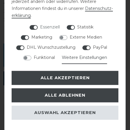
jederzeit ändern oder widerrufen. Weitere
4
0
Informationen findest du in unserer
Daten­schutz­
3
0
erklärung
.
2
0
Essenziell
Statistik
1
0
Marketing
Externe Medien
DHL Wunschzustellung
PayPal
Melde dich an, um eine Kundenrezension zu
Funktional
Weitere Einstellungen
verfassen.
ALLE AKZEPTIEREN
ANMELDEN
ALLE ABLEHNEN
DETAILS ZUR PRODUKTSICHERHEIT
AUSWAHL AKZEPTIEREN