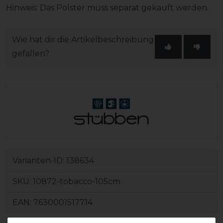
Hinweis: Das Polster muss separat gekauft werden.
Wie hat dir die Artikelbeschreibung
gefallen?
Varianten-ID:
138634
SKU:
10872-tobacco-105cm
EAN:
7630001517714