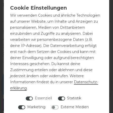
Kundenrezensionen
(0)
Wir verwenden Cookies und ähnliche Technologien
auf unserer Website, um Inhalte und Anzeigen zu
personalisieren, Medien von Drittanbietern
5
0
einzubinden und Zugriffe zu analysieren. Dabei
4
0
verarbeiten wir personenbezogene Daten (z.B.
deine IP-Adresse). Die Datenverarbeitung erfolgt
3
0
erst nach dem Setzen der Cookies und kann mit
2
0
deiner Einwilligung oder aufgrund berechtigten
1
0
Interesses geschehen. Du kannst deine
Zustimmung erteilen oder ablehnen und diese
jederzeit ändern oder widerrufen. Weitere
Melde dich an, um eine Kundenrezension zu
Informationen findest du in unserer
Daten­schutz­
verfassen.
erklärung
.
Essenziell
Statistik
ANMELDEN
Marketing
Externe Medien