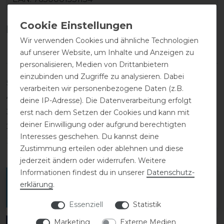
Kundenrezensionen
(0)
Wir verwenden Cookies und ähnliche Technologien
auf unserer Website, um Inhalte und Anzeigen zu
personalisieren, Medien von Drittanbietern
einzubinden und Zugriffe zu analysieren. Dabei
5
0
verarbeiten wir personenbezogene Daten (z.B.
4
0
deine IP-Adresse). Die Datenverarbeitung erfolgt
3
0
erst nach dem Setzen der Cookies und kann mit
deiner Einwilligung oder aufgrund berechtigten
2
0
Interesses geschehen. Du kannst deine
1
0
Zustimmung erteilen oder ablehnen und diese
jederzeit ändern oder widerrufen. Weitere
Informationen findest du in unserer
Daten­schutz­
Melde dich an, um eine Kundenrezension zu
erklärung
.
verfassen.
Essenziell
Statistik
Marketing
Externe Medien