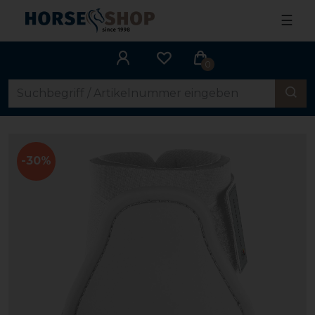
☰
0
-30%