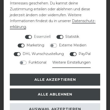
29,95 € *
29,95 € *
Interesses geschehen. Du kannst deine
Zustimmung erteilen oder ablehnen und diese
1
Paar
1
Paar
jederzeit ändern oder widerrufen. Weitere
ARTIKEL MERKEN
ARTIKEL MERKEN
Informationen findest du in unserer
Daten­schutz­
erklärung
.
Essenziell
Statistik
Marketing
Externe Medien
DHL Wunschzustellung
PayPal
Funktional
Weitere Einstellungen
ALLE AKZEPTIEREN
Eskadron Basics Pro
Eskadron Basics
Flex Classic Gamaschen
Flexisoft Air Gamaschen
vorne
vorne
ALLE ABLEHNEN
99,95 € *
89,95 € *
AUSWAHL AKZEPTIEREN