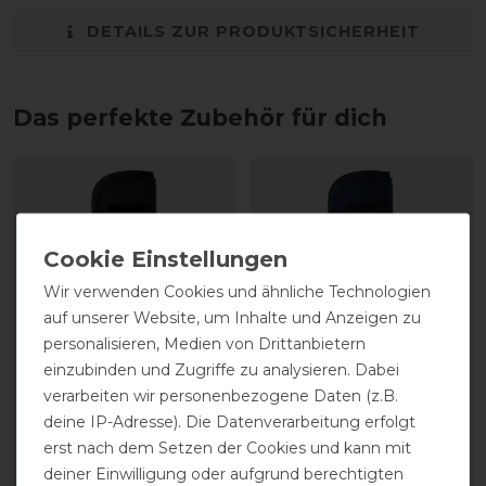
DETAILS ZUR PRODUKTSICHERHEIT
Das perfekte Zubehör für dich
Wir verwenden Cookies und ähnliche Technologien
auf unserer Website, um Inhalte und Anzeigen zu
personalisieren, Medien von Drittanbietern
einzubinden und Zugriffe zu analysieren. Dabei
verarbeiten wir personenbezogene Daten (z.B.
Waldhausen
Waldhausen
deine IP-Adresse). Die Datenverarbeitung erfolgt
Sehnenschoner Basic
Sehnenschoner Basic
erst nach dem Setzen der Cookies und kann mit
deiner Einwilligung oder aufgrund berechtigten