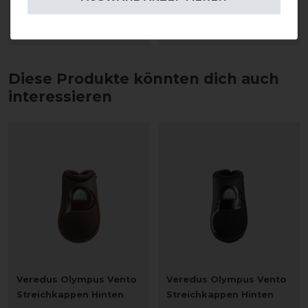
1
Paar
1
Paar
ARTIKEL MERKEN
ARTIKEL MERKEN
Diese Produkte könnten dich auch
interessieren
Veredus Olympus Vento
Veredus Olympus Vento
Streichkappen Hinten
Streichkappen Hinten