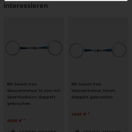
interessieren
BR Sweet Iron
BR Sweet Iron
Wassertrense 14 mm mit
Wassertrense 14mm
Sperrfunktion doppelt
doppelt gebrochen
gebrochen
49,95 € *
49,95 € *
ARTIKEL MERKEN
ARTIKEL MERKEN