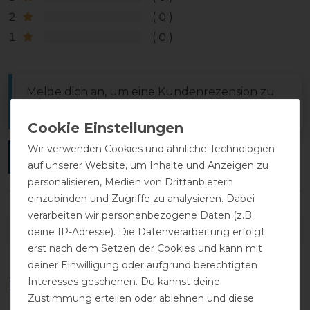
2
0
1
0
Melde dich an, um eine Kundenrezension zu
verfassen.
Wir verwenden Cookies und ähnliche Technologien
ANMELDEN
auf unserer Website, um Inhalte und Anzeigen zu
personalisieren, Medien von Drittanbietern
einzubinden und Zugriffe zu analysieren. Dabei
verarbeiten wir personenbezogene Daten (z.B.
DETAILS ZUR PRODUKTSICHERHEIT
deine IP-Adresse). Die Datenverarbeitung erfolgt
erst nach dem Setzen der Cookies und kann mit
deiner Einwilligung oder aufgrund berechtigten
Interesses geschehen. Du kannst deine
Das perfekte Zubehör für dich
Zustimmung erteilen oder ablehnen und diese