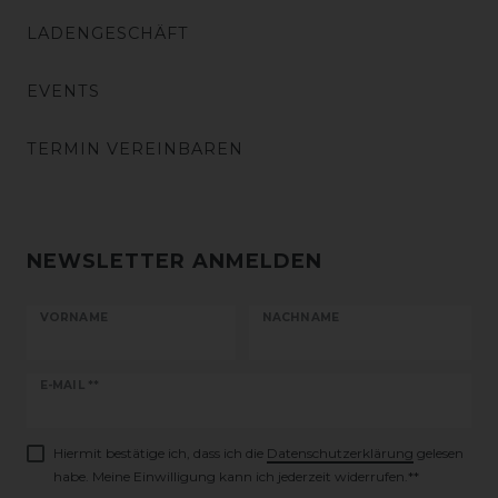
LADENGESCHÄFT
EVENTS
TERMIN VEREINBAREN
NEWSLETTER ANMELDEN
VORNAME
NACHNAME
Newsletter
E-MAIL **
Honig
Hiermit bestätige ich, dass ich die
Daten­schutz­erklärung
gelesen
habe. Meine Einwilligung kann ich jederzeit widerrufen.**