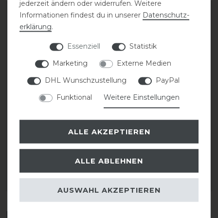
jederzeit ändern oder widerrufen. Weitere
-10%
-10%
Informationen findest du in unserer
Daten­schutz­
erklärung
.
Essenziell
Statistik
Marketing
Externe Medien
DHL Wunschzustellung
PayPal
Funktional
Weitere Einstellungen
Acavallo Gebissscheiben
Acavallo Gebissscheiben
ALLE AKZEPTIEREN
statt 20,90 €
statt 20,90 €
18,81 € *
18,81 € *
ALLE ABLEHNEN
1
Paar
1
Paar
ARTIKEL MERKEN
ARTIKEL MERKEN
AUSWAHL AKZEPTIEREN
Diese Produkte könnten dich auch