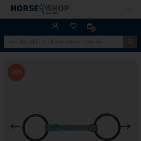
☰
0
-10%