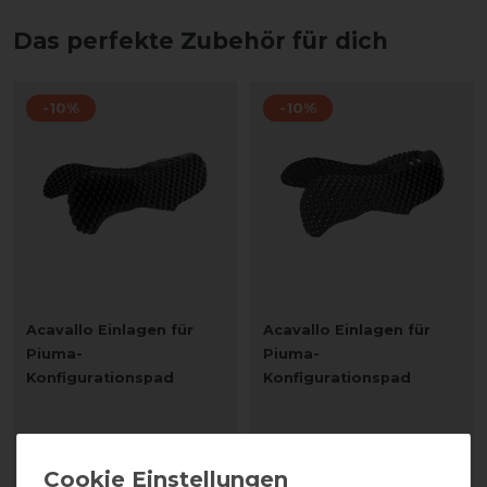
Das perfekte Zubehör für dich
-10%
-10%
Acavallo Einlagen für
Acavallo Einlagen für
Piuma-
Piuma-
Konfigurationspad
Konfigurationspad
statt 53,90 €
statt 53,90 €
48,51 € *
48,51 € *