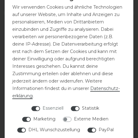
ARTIKEL MERKEN
ARTIKEL MERKEN
Wir verwenden Cookies und ähnliche Technologien
auf unserer Website, um Inhalte und Anzeigen zu
personalisieren, Medien von Drittanbietern
-10%
-10%
einzubinden und Zugriffe zu analysieren. Dabei
verarbeiten wir personenbezogene Daten (z.B.
deine IP-Adresse). Die Datenverarbeitung erfolgt
erst nach dem Setzen der Cookies und kann mit
deiner Einwilligung oder aufgrund berechtigten
Interesses geschehen. Du kannst deine
Zustimmung erteilen oder ablehnen und diese
jederzeit ändern oder widerrufen. Weitere
Acavallo Einlagen für
Acavallo Einlagen für
Informationen findest du in unserer
Daten­schutz­
Piuma-
Piuma-
erklärung
.
Konfigurationspad
Konfigurationspad
Essenziell
Statistik
statt 53,90 €
statt 53,90 €
Marketing
Externe Medien
48,51 € *
48,51 € *
DHL Wunschzustellung
PayPal
ARTIKEL MERKEN
ARTIKEL MERKEN