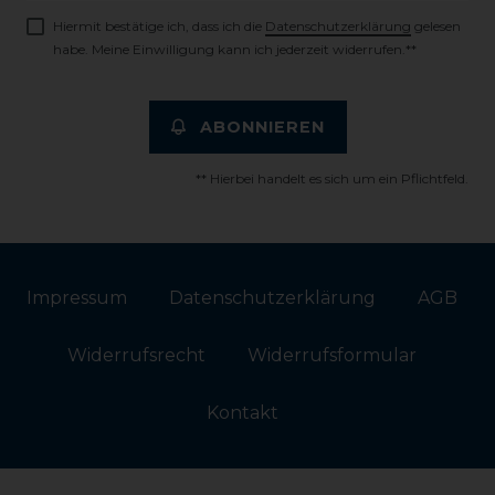
Hiermit bestätige ich, dass ich die
Daten­schutz­erklärung
gelesen
habe. Meine Einwilligung kann ich jederzeit widerrufen.**
ABONNIEREN
** Hierbei handelt es sich um ein Pflichtfeld.
Impressum
Daten­schutz­erklärung
AGB
Widerrufs­recht
Widerrufs­formular
Kontakt