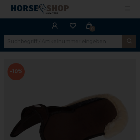
☰
0
-10%