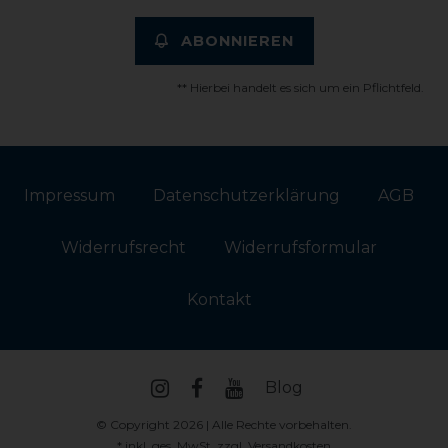
ABONNIEREN
** Hierbei handelt es sich um ein Pflichtfeld.
Impressum
Daten­schutz­erklärung
AGB
Widerrufs­recht
Widerrufs­formular
Kontakt
Blog
© Copyright 2026 | Alle Rechte vorbehalten.
* inkl. ges. MwSt. zzgl.
Versandkosten