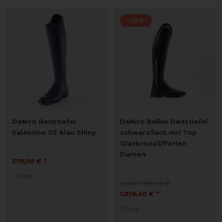
-10%
DeNiro Reitstiefel
DeNiro Bellini Reitstiefel
Salentino 02 blau Shiny
schwarz/lack mit Top
Glaskristall/Perlen
Damen
379,00 € *
1
Paar
statt 1.196,00 €
1.076,40 € *
1
Paar