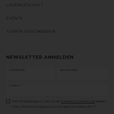
LADENGESCHÄFT
EVENTS
TERMIN VEREINBAREN
NEWSLETTER ANMELDEN
VORNAME
NACHNAME
Newsletter
E-MAIL **
Honig
Hiermit bestätige ich, dass ich die
Daten­schutz­erklärung
gelesen
habe. Meine Einwilligung kann ich jederzeit widerrufen.**