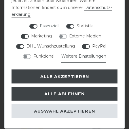
jederzeit ändern oder widerrufen. Weitere
Informationen findest du in unserer
Daten­schutz­
erklärung
.
Essenziell
Statistik
Bestseller
Marketing
Externe Medien
DHL Wunschzustellung
PayPal
DeNiro Sporenriemen
Pikeur Kniestrumpf
Leder
TUBE
Funktional
Weitere Einstellungen
28,00 € *
statt 19,95 €
15,96 € *
ALLE AKZEPTIEREN
1
Paar
1
Paar
ALLE ABLEHNEN
ARTIKEL MERKEN
ARTIKEL MERKEN
-20%
AUSWAHL AKZEPTIEREN