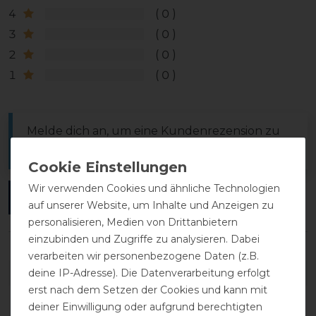
4
0
3
0
2
0
1
0
Melde dich an, um eine Kundenrezension zu
verfassen.
Wir verwenden Cookies und ähnliche Technologien
ANMELDEN
auf unserer Website, um Inhalte und Anzeigen zu
personalisieren, Medien von Drittanbietern
einzubinden und Zugriffe zu analysieren. Dabei
verarbeiten wir personenbezogene Daten (z.B.
DETAILS ZUR PRODUKTSICHERHEIT
deine IP-Adresse). Die Datenverarbeitung erfolgt
erst nach dem Setzen der Cookies und kann mit
deiner Einwilligung oder aufgrund berechtigten