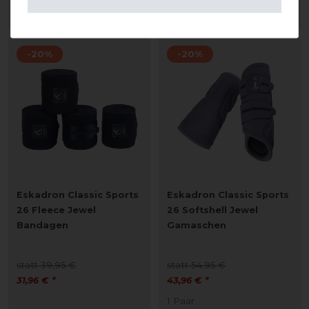
ARTIKEL MERKEN
ARTIKEL MERKEN
-20%
-20%
Eskadron Classic Sports
Eskadron Classic Sports
26 Fleece Jewel
26 Softshell Jewel
Bandagen
Gamaschen
statt 39,95 €
statt 54,95 €
31,96 € *
43,96 € *
1
Paar