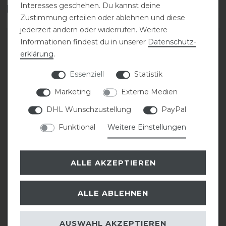
Interesses geschehen. Du kannst deine
Das perfekte Zubehör für dich
Zustimmung erteilen oder ablehnen und diese
jederzeit ändern oder widerrufen. Weitere
-20%
-20%
Informationen findest du in unserer
Daten­schutz­
erklärung
.
Essenziell
Statistik
Marketing
Externe Medien
DHL Wunschzustellung
PayPal
Funktional
Weitere Einstellungen
Eskadron Classic Sports
Eskadron Classic Sports
26 Softshell Jewel
26 Softshell Jewel
ALLE AKZEPTIEREN
Gamaschen
Transportgamaschen
ALLE ABLEHNEN
statt 54,95 €
statt 139,95 €
43,96 € *
111,96 € *
1
Paar
1
Paar
AUSWAHL AKZEPTIEREN