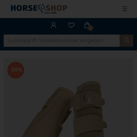
☰
0
-20%